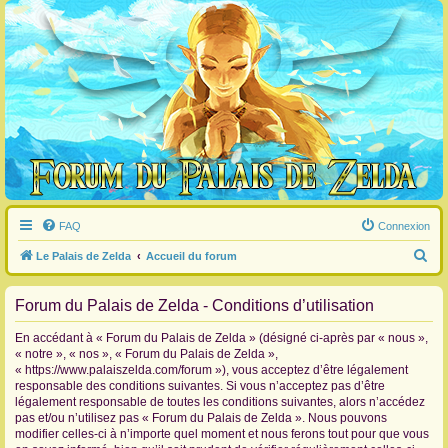
FAQ
Connexion
R
Le Palais de Zelda
Accueil du forum
e
Forum du Palais de Zelda - Conditions d’utilisation
c
h
En accédant à « Forum du Palais de Zelda » (désigné ci-après par « nous »,
e
« notre », « nos », « Forum du Palais de Zelda »,
« https://www.palaiszelda.com/forum »), vous acceptez d’être légalement
r
responsable des conditions suivantes. Si vous n’acceptez pas d’être
c
légalement responsable de toutes les conditions suivantes, alors n’accédez
pas et/ou n’utilisez pas « Forum du Palais de Zelda ». Nous pouvons
h
modifier celles-ci à n’importe quel moment et nous ferons tout pour que vous
e