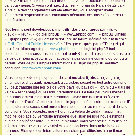
en soyez informé, bien qu’il soit prudent de vérifier régulièrement celles-ci
par vous-même. Si vous continuez d’utiliser « Forum du Palais de Zelda »
r
alors que des changements ont été effectués, vous acceptez d’être
légalement responsable des conditions découlant des mises à jour et/ou
modifications.
Nos forums sont développés par phpBB (désigné ci-après par « ils »,
« eux », « leur », « logiciel phpBB », « www.phpbb.com », « phpBB Limited »,
« Équipes phpBB ») qui est un script libre de forum, déclaré sous la licence
«
GNU General Public License v2
» (désigné ci-après par « GPL ») et qui
peut être téléchargé depuis
www.phpbb.com
. Le logiciel phpBB facilite
seulement les discussions sur Internet. phpBB Limited n’est pas responsable
de ce que nous acceptons ou n’acceptons pas comme contenu ou conduite
permis. Pour de plus amples informations au sujet de phpBB, veuillez
consulter :
https://www.phpbb.com/
.
Vous acceptez de ne pas publier de contenu abusif, obscène, vulgaire,
diffamatoire, choquant, menaçant, à caractère sexuel ou tout autre contenu
qui peut transgresser les lois de votre pays, du pays où « Forum du Palais de
Zelda » est hébergé ou les lois internationales. Le faire peut vous mener à
un bannissement immédiat et permanent, avec une notification à votre
fournisseur d’accès à Internet si nous le jugeons nécessaire. Les adresses IP
de tous les messages sont enregistrées pour aider au renforcement de ces
conditions. Vous acceptez que « Forum du Palais de Zelda » supprime,
modifie, déplace ou verrouille n’importe quel sujet lorsque nous estimons
que cela est nécessaire. En tant que membre, vous acceptez que toutes les
informations que vous avez saisies soient stockées dans notre base de
données. Bien que ces informations ne soient pas diffusées à une tierce