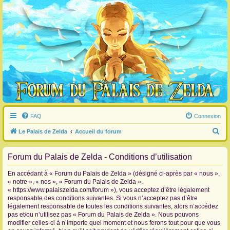
FAQ
Connexion
R
Le Palais de Zelda
Accueil du forum
e
Forum du Palais de Zelda - Conditions d’utilisation
c
h
En accédant à « Forum du Palais de Zelda » (désigné ci-après par « nous »,
e
« notre », « nos », « Forum du Palais de Zelda »,
« https://www.palaiszelda.com/forum »), vous acceptez d’être légalement
r
responsable des conditions suivantes. Si vous n’acceptez pas d’être
c
légalement responsable de toutes les conditions suivantes, alors n’accédez
pas et/ou n’utilisez pas « Forum du Palais de Zelda ». Nous pouvons
h
modifier celles-ci à n’importe quel moment et nous ferons tout pour que vous
e