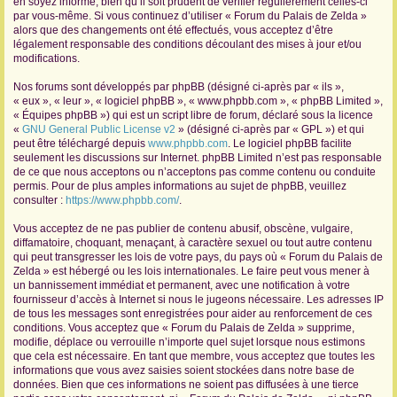
en soyez informé, bien qu’il soit prudent de vérifier régulièrement celles-ci
par vous-même. Si vous continuez d’utiliser « Forum du Palais de Zelda »
r
alors que des changements ont été effectués, vous acceptez d’être
légalement responsable des conditions découlant des mises à jour et/ou
modifications.
Nos forums sont développés par phpBB (désigné ci-après par « ils »,
« eux », « leur », « logiciel phpBB », « www.phpbb.com », « phpBB Limited »,
« Équipes phpBB ») qui est un script libre de forum, déclaré sous la licence
«
GNU General Public License v2
» (désigné ci-après par « GPL ») et qui
peut être téléchargé depuis
www.phpbb.com
. Le logiciel phpBB facilite
seulement les discussions sur Internet. phpBB Limited n’est pas responsable
de ce que nous acceptons ou n’acceptons pas comme contenu ou conduite
permis. Pour de plus amples informations au sujet de phpBB, veuillez
consulter :
https://www.phpbb.com/
.
Vous acceptez de ne pas publier de contenu abusif, obscène, vulgaire,
diffamatoire, choquant, menaçant, à caractère sexuel ou tout autre contenu
qui peut transgresser les lois de votre pays, du pays où « Forum du Palais de
Zelda » est hébergé ou les lois internationales. Le faire peut vous mener à
un bannissement immédiat et permanent, avec une notification à votre
fournisseur d’accès à Internet si nous le jugeons nécessaire. Les adresses IP
de tous les messages sont enregistrées pour aider au renforcement de ces
conditions. Vous acceptez que « Forum du Palais de Zelda » supprime,
modifie, déplace ou verrouille n’importe quel sujet lorsque nous estimons
que cela est nécessaire. En tant que membre, vous acceptez que toutes les
informations que vous avez saisies soient stockées dans notre base de
données. Bien que ces informations ne soient pas diffusées à une tierce