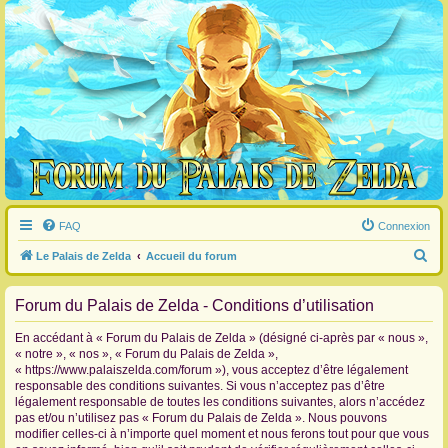
FAQ
Connexion
R
Le Palais de Zelda
Accueil du forum
e
Forum du Palais de Zelda - Conditions d’utilisation
c
h
En accédant à « Forum du Palais de Zelda » (désigné ci-après par « nous »,
e
« notre », « nos », « Forum du Palais de Zelda »,
« https://www.palaiszelda.com/forum »), vous acceptez d’être légalement
r
responsable des conditions suivantes. Si vous n’acceptez pas d’être
c
légalement responsable de toutes les conditions suivantes, alors n’accédez
pas et/ou n’utilisez pas « Forum du Palais de Zelda ». Nous pouvons
h
modifier celles-ci à n’importe quel moment et nous ferons tout pour que vous
e