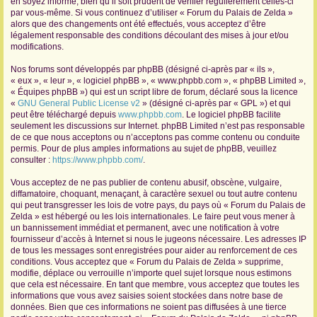
en soyez informé, bien qu’il soit prudent de vérifier régulièrement celles-ci
par vous-même. Si vous continuez d’utiliser « Forum du Palais de Zelda »
r
alors que des changements ont été effectués, vous acceptez d’être
légalement responsable des conditions découlant des mises à jour et/ou
modifications.
Nos forums sont développés par phpBB (désigné ci-après par « ils »,
« eux », « leur », « logiciel phpBB », « www.phpbb.com », « phpBB Limited »,
« Équipes phpBB ») qui est un script libre de forum, déclaré sous la licence
«
GNU General Public License v2
» (désigné ci-après par « GPL ») et qui
peut être téléchargé depuis
www.phpbb.com
. Le logiciel phpBB facilite
seulement les discussions sur Internet. phpBB Limited n’est pas responsable
de ce que nous acceptons ou n’acceptons pas comme contenu ou conduite
permis. Pour de plus amples informations au sujet de phpBB, veuillez
consulter :
https://www.phpbb.com/
.
Vous acceptez de ne pas publier de contenu abusif, obscène, vulgaire,
diffamatoire, choquant, menaçant, à caractère sexuel ou tout autre contenu
qui peut transgresser les lois de votre pays, du pays où « Forum du Palais de
Zelda » est hébergé ou les lois internationales. Le faire peut vous mener à
un bannissement immédiat et permanent, avec une notification à votre
fournisseur d’accès à Internet si nous le jugeons nécessaire. Les adresses IP
de tous les messages sont enregistrées pour aider au renforcement de ces
conditions. Vous acceptez que « Forum du Palais de Zelda » supprime,
modifie, déplace ou verrouille n’importe quel sujet lorsque nous estimons
que cela est nécessaire. En tant que membre, vous acceptez que toutes les
informations que vous avez saisies soient stockées dans notre base de
données. Bien que ces informations ne soient pas diffusées à une tierce