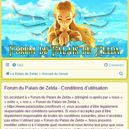
FAQ
Connexion
R
Le Palais de Zelda
Accueil du forum
e
Forum du Palais de Zelda - Conditions d’utilisation
c
h
En accédant à « Forum du Palais de Zelda » (désigné ci-après par « nous »,
e
« notre », « nos », « Forum du Palais de Zelda »,
« https://www.palaiszelda.com/forum »), vous acceptez d’être légalement
r
responsable des conditions suivantes. Si vous n’acceptez pas d’être
c
légalement responsable de toutes les conditions suivantes, alors n’accédez
pas et/ou n’utilisez pas « Forum du Palais de Zelda ». Nous pouvons
h
modifier celles-ci à n’importe quel moment et nous ferons tout pour que vous
e