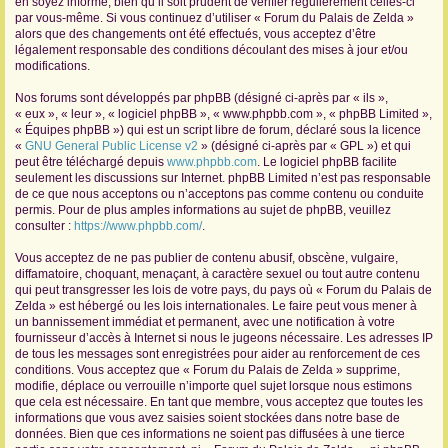
en soyez informé, bien qu’il soit prudent de vérifier régulièrement celles-ci
par vous-même. Si vous continuez d’utiliser « Forum du Palais de Zelda »
r
alors que des changements ont été effectués, vous acceptez d’être
légalement responsable des conditions découlant des mises à jour et/ou
modifications.
Nos forums sont développés par phpBB (désigné ci-après par « ils »,
« eux », « leur », « logiciel phpBB », « www.phpbb.com », « phpBB Limited »,
« Équipes phpBB ») qui est un script libre de forum, déclaré sous la licence
«
GNU General Public License v2
» (désigné ci-après par « GPL ») et qui
peut être téléchargé depuis
www.phpbb.com
. Le logiciel phpBB facilite
seulement les discussions sur Internet. phpBB Limited n’est pas responsable
de ce que nous acceptons ou n’acceptons pas comme contenu ou conduite
permis. Pour de plus amples informations au sujet de phpBB, veuillez
consulter :
https://www.phpbb.com/
.
Vous acceptez de ne pas publier de contenu abusif, obscène, vulgaire,
diffamatoire, choquant, menaçant, à caractère sexuel ou tout autre contenu
qui peut transgresser les lois de votre pays, du pays où « Forum du Palais de
Zelda » est hébergé ou les lois internationales. Le faire peut vous mener à
un bannissement immédiat et permanent, avec une notification à votre
fournisseur d’accès à Internet si nous le jugeons nécessaire. Les adresses IP
de tous les messages sont enregistrées pour aider au renforcement de ces
conditions. Vous acceptez que « Forum du Palais de Zelda » supprime,
modifie, déplace ou verrouille n’importe quel sujet lorsque nous estimons
que cela est nécessaire. En tant que membre, vous acceptez que toutes les
informations que vous avez saisies soient stockées dans notre base de
données. Bien que ces informations ne soient pas diffusées à une tierce