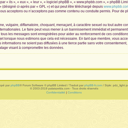
r « ils », « eux », « leur », « logiciel phpBB », « www.phpbb.com », « phpBB Limite
» (désigné ci-après par « GPL ») et qui peut être téléchargé depuis
www.phpbb.co
 nous acceptons ou n’acceptons pas comme contenu ou conduite permis. Pour de plu
, vulgaire, diffamatoire, choquant, menaçant, à caractère sexuel ou tout autre con
nternationales. Le faire peut vous mener à un bannissement immédiat et permanent, 
de tous les messages sont enregistrées pour aider au renforcement de ces conditio
ujet lorsque nous estimons que cela est nécessaire. En tant que membre, vous acce
informations ne soient pas diffusées à une tierce partie sans votre consentement,
atage visant à compromettre les données.
ppé par
phpBB
® Forum Software © phpBB Limited / Traduit par
phpBB-fr.com
/ Style: pdz_light pa
© 2003-2019 palaiszelda.com - Tous droits réservés
Confidentialité
|
Conditions