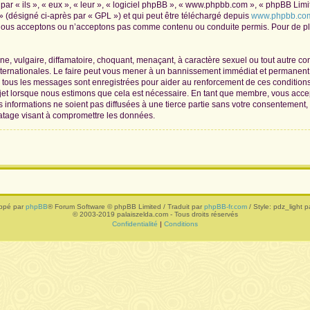
r « ils », « eux », « leur », « logiciel phpBB », « www.phpbb.com », « phpBB Limite
» (désigné ci-après par « GPL ») et qui peut être téléchargé depuis
www.phpbb.co
 nous acceptons ou n’acceptons pas comme contenu ou conduite permis. Pour de plu
, vulgaire, diffamatoire, choquant, menaçant, à caractère sexuel ou tout autre con
nternationales. Le faire peut vous mener à un bannissement immédiat et permanent, 
de tous les messages sont enregistrées pour aider au renforcement de ces conditio
ujet lorsque nous estimons que cela est nécessaire. En tant que membre, vous acce
informations ne soient pas diffusées à une tierce partie sans votre consentement,
atage visant à compromettre les données.
ppé par
phpBB
® Forum Software © phpBB Limited / Traduit par
phpBB-fr.com
/ Style: pdz_light pa
© 2003-2019 palaiszelda.com - Tous droits réservés
Confidentialité
|
Conditions