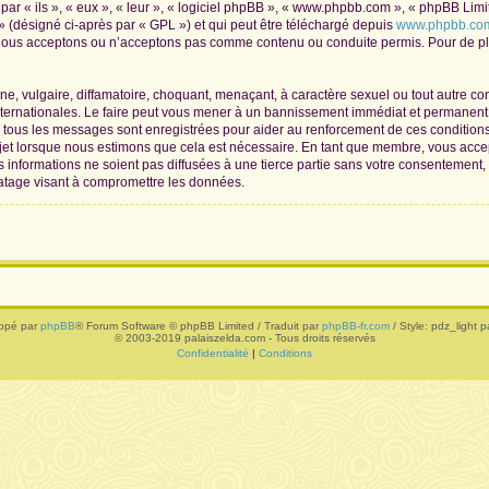
r « ils », « eux », « leur », « logiciel phpBB », « www.phpbb.com », « phpBB Limite
» (désigné ci-après par « GPL ») et qui peut être téléchargé depuis
www.phpbb.co
 nous acceptons ou n’acceptons pas comme contenu ou conduite permis. Pour de plu
, vulgaire, diffamatoire, choquant, menaçant, à caractère sexuel ou tout autre con
nternationales. Le faire peut vous mener à un bannissement immédiat et permanent, 
de tous les messages sont enregistrées pour aider au renforcement de ces conditio
ujet lorsque nous estimons que cela est nécessaire. En tant que membre, vous acce
informations ne soient pas diffusées à une tierce partie sans votre consentement,
atage visant à compromettre les données.
ppé par
phpBB
® Forum Software © phpBB Limited / Traduit par
phpBB-fr.com
/ Style: pdz_light pa
© 2003-2019 palaiszelda.com - Tous droits réservés
Confidentialité
|
Conditions