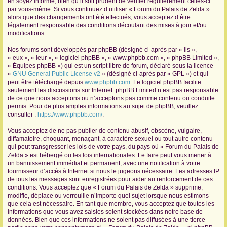
en soyez informé, bien qu’il soit prudent de vérifier régulièrement celles-ci
par vous-même. Si vous continuez d’utiliser « Forum du Palais de Zelda »
r
alors que des changements ont été effectués, vous acceptez d’être
légalement responsable des conditions découlant des mises à jour et/ou
modifications.
Nos forums sont développés par phpBB (désigné ci-après par « ils »,
« eux », « leur », « logiciel phpBB », « www.phpbb.com », « phpBB Limited »,
« Équipes phpBB ») qui est un script libre de forum, déclaré sous la licence
«
GNU General Public License v2
» (désigné ci-après par « GPL ») et qui
peut être téléchargé depuis
www.phpbb.com
. Le logiciel phpBB facilite
seulement les discussions sur Internet. phpBB Limited n’est pas responsable
de ce que nous acceptons ou n’acceptons pas comme contenu ou conduite
permis. Pour de plus amples informations au sujet de phpBB, veuillez
consulter :
https://www.phpbb.com/
.
Vous acceptez de ne pas publier de contenu abusif, obscène, vulgaire,
diffamatoire, choquant, menaçant, à caractère sexuel ou tout autre contenu
qui peut transgresser les lois de votre pays, du pays où « Forum du Palais de
Zelda » est hébergé ou les lois internationales. Le faire peut vous mener à
un bannissement immédiat et permanent, avec une notification à votre
fournisseur d’accès à Internet si nous le jugeons nécessaire. Les adresses IP
de tous les messages sont enregistrées pour aider au renforcement de ces
conditions. Vous acceptez que « Forum du Palais de Zelda » supprime,
modifie, déplace ou verrouille n’importe quel sujet lorsque nous estimons
que cela est nécessaire. En tant que membre, vous acceptez que toutes les
informations que vous avez saisies soient stockées dans notre base de
données. Bien que ces informations ne soient pas diffusées à une tierce