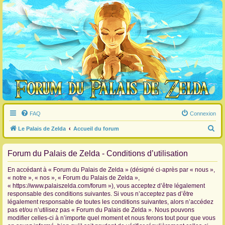
FAQ
Connexion
R
Le Palais de Zelda
Accueil du forum
e
Forum du Palais de Zelda - Conditions d’utilisation
c
h
En accédant à « Forum du Palais de Zelda » (désigné ci-après par « nous »,
e
« notre », « nos », « Forum du Palais de Zelda »,
« https://www.palaiszelda.com/forum »), vous acceptez d’être légalement
r
responsable des conditions suivantes. Si vous n’acceptez pas d’être
c
légalement responsable de toutes les conditions suivantes, alors n’accédez
pas et/ou n’utilisez pas « Forum du Palais de Zelda ». Nous pouvons
h
modifier celles-ci à n’importe quel moment et nous ferons tout pour que vous
e