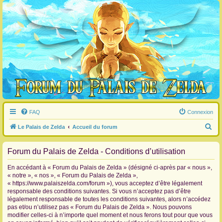
FAQ
Connexion
R
Le Palais de Zelda
Accueil du forum
e
Forum du Palais de Zelda - Conditions d’utilisation
c
h
En accédant à « Forum du Palais de Zelda » (désigné ci-après par « nous »,
e
« notre », « nos », « Forum du Palais de Zelda »,
« https://www.palaiszelda.com/forum »), vous acceptez d’être légalement
r
responsable des conditions suivantes. Si vous n’acceptez pas d’être
c
légalement responsable de toutes les conditions suivantes, alors n’accédez
pas et/ou n’utilisez pas « Forum du Palais de Zelda ». Nous pouvons
h
modifier celles-ci à n’importe quel moment et nous ferons tout pour que vous
e