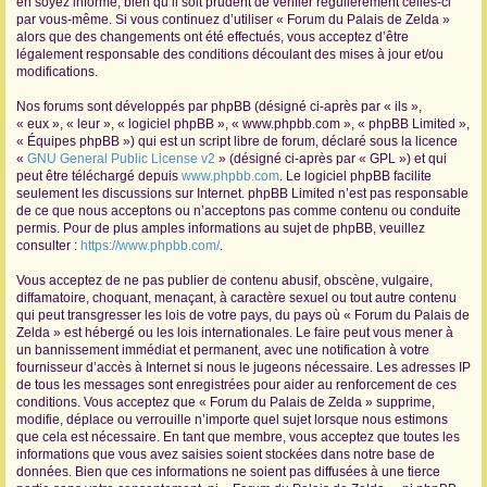
en soyez informé, bien qu’il soit prudent de vérifier régulièrement celles-ci
par vous-même. Si vous continuez d’utiliser « Forum du Palais de Zelda »
r
alors que des changements ont été effectués, vous acceptez d’être
légalement responsable des conditions découlant des mises à jour et/ou
modifications.
Nos forums sont développés par phpBB (désigné ci-après par « ils »,
« eux », « leur », « logiciel phpBB », « www.phpbb.com », « phpBB Limited »,
« Équipes phpBB ») qui est un script libre de forum, déclaré sous la licence
«
GNU General Public License v2
» (désigné ci-après par « GPL ») et qui
peut être téléchargé depuis
www.phpbb.com
. Le logiciel phpBB facilite
seulement les discussions sur Internet. phpBB Limited n’est pas responsable
de ce que nous acceptons ou n’acceptons pas comme contenu ou conduite
permis. Pour de plus amples informations au sujet de phpBB, veuillez
consulter :
https://www.phpbb.com/
.
Vous acceptez de ne pas publier de contenu abusif, obscène, vulgaire,
diffamatoire, choquant, menaçant, à caractère sexuel ou tout autre contenu
qui peut transgresser les lois de votre pays, du pays où « Forum du Palais de
Zelda » est hébergé ou les lois internationales. Le faire peut vous mener à
un bannissement immédiat et permanent, avec une notification à votre
fournisseur d’accès à Internet si nous le jugeons nécessaire. Les adresses IP
de tous les messages sont enregistrées pour aider au renforcement de ces
conditions. Vous acceptez que « Forum du Palais de Zelda » supprime,
modifie, déplace ou verrouille n’importe quel sujet lorsque nous estimons
que cela est nécessaire. En tant que membre, vous acceptez que toutes les
informations que vous avez saisies soient stockées dans notre base de
données. Bien que ces informations ne soient pas diffusées à une tierce