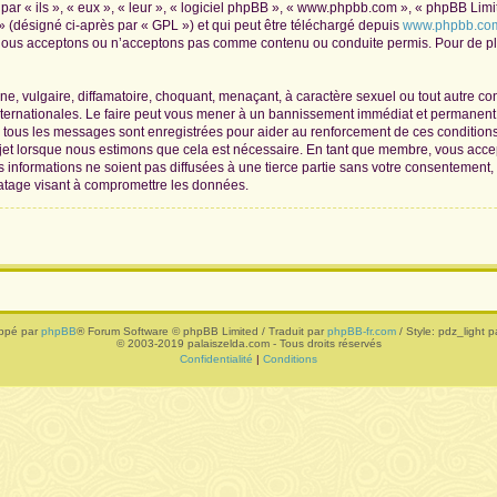
r « ils », « eux », « leur », « logiciel phpBB », « www.phpbb.com », « phpBB Limite
» (désigné ci-après par « GPL ») et qui peut être téléchargé depuis
www.phpbb.co
 nous acceptons ou n’acceptons pas comme contenu ou conduite permis. Pour de plu
, vulgaire, diffamatoire, choquant, menaçant, à caractère sexuel ou tout autre con
nternationales. Le faire peut vous mener à un bannissement immédiat et permanent, 
de tous les messages sont enregistrées pour aider au renforcement de ces conditio
ujet lorsque nous estimons que cela est nécessaire. En tant que membre, vous acce
informations ne soient pas diffusées à une tierce partie sans votre consentement,
atage visant à compromettre les données.
ppé par
phpBB
® Forum Software © phpBB Limited / Traduit par
phpBB-fr.com
/ Style: pdz_light pa
© 2003-2019 palaiszelda.com - Tous droits réservés
Confidentialité
|
Conditions