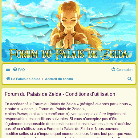
FAQ
Connexion
R
Le Palais de Zelda
Accueil du forum
e
Forum du Palais de Zelda - Conditions d’utilisation
c
h
En accédant à « Forum du Palais de Zelda » (désigné ci-après par « nous »,
e
« notre », « nos », « Forum du Palais de Zelda »,
« https://www.palaiszelda.com/forum »), vous acceptez d’être légalement
r
responsable des conditions suivantes. Si vous n’acceptez pas d’être
c
légalement responsable de toutes les conditions suivantes, alors n’accédez
pas et/ou n’utilisez pas « Forum du Palais de Zelda ». Nous pouvons
h
modifier celles-ci à n’importe quel moment et nous ferons tout pour que vous
e