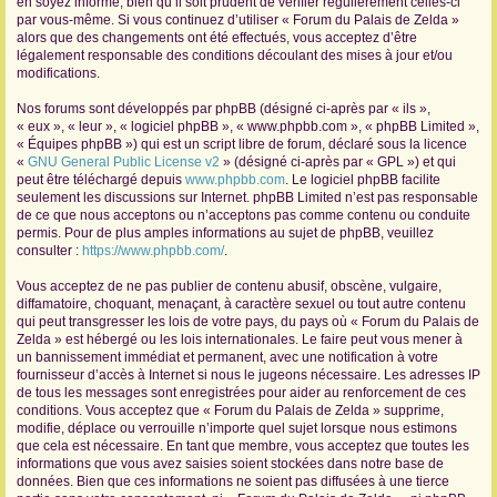
en soyez informé, bien qu’il soit prudent de vérifier régulièrement celles-ci
par vous-même. Si vous continuez d’utiliser « Forum du Palais de Zelda »
r
alors que des changements ont été effectués, vous acceptez d’être
légalement responsable des conditions découlant des mises à jour et/ou
modifications.
Nos forums sont développés par phpBB (désigné ci-après par « ils »,
« eux », « leur », « logiciel phpBB », « www.phpbb.com », « phpBB Limited »,
« Équipes phpBB ») qui est un script libre de forum, déclaré sous la licence
«
GNU General Public License v2
» (désigné ci-après par « GPL ») et qui
peut être téléchargé depuis
www.phpbb.com
. Le logiciel phpBB facilite
seulement les discussions sur Internet. phpBB Limited n’est pas responsable
de ce que nous acceptons ou n’acceptons pas comme contenu ou conduite
permis. Pour de plus amples informations au sujet de phpBB, veuillez
consulter :
https://www.phpbb.com/
.
Vous acceptez de ne pas publier de contenu abusif, obscène, vulgaire,
diffamatoire, choquant, menaçant, à caractère sexuel ou tout autre contenu
qui peut transgresser les lois de votre pays, du pays où « Forum du Palais de
Zelda » est hébergé ou les lois internationales. Le faire peut vous mener à
un bannissement immédiat et permanent, avec une notification à votre
fournisseur d’accès à Internet si nous le jugeons nécessaire. Les adresses IP
de tous les messages sont enregistrées pour aider au renforcement de ces
conditions. Vous acceptez que « Forum du Palais de Zelda » supprime,
modifie, déplace ou verrouille n’importe quel sujet lorsque nous estimons
que cela est nécessaire. En tant que membre, vous acceptez que toutes les
informations que vous avez saisies soient stockées dans notre base de
données. Bien que ces informations ne soient pas diffusées à une tierce