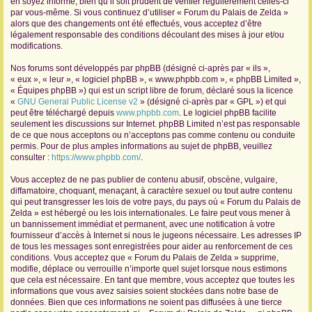
en soyez informé, bien qu’il soit prudent de vérifier régulièrement celles-ci
par vous-même. Si vous continuez d’utiliser « Forum du Palais de Zelda »
r
alors que des changements ont été effectués, vous acceptez d’être
légalement responsable des conditions découlant des mises à jour et/ou
modifications.
Nos forums sont développés par phpBB (désigné ci-après par « ils »,
« eux », « leur », « logiciel phpBB », « www.phpbb.com », « phpBB Limited »,
« Équipes phpBB ») qui est un script libre de forum, déclaré sous la licence
«
GNU General Public License v2
» (désigné ci-après par « GPL ») et qui
peut être téléchargé depuis
www.phpbb.com
. Le logiciel phpBB facilite
seulement les discussions sur Internet. phpBB Limited n’est pas responsable
de ce que nous acceptons ou n’acceptons pas comme contenu ou conduite
permis. Pour de plus amples informations au sujet de phpBB, veuillez
consulter :
https://www.phpbb.com/
.
Vous acceptez de ne pas publier de contenu abusif, obscène, vulgaire,
diffamatoire, choquant, menaçant, à caractère sexuel ou tout autre contenu
qui peut transgresser les lois de votre pays, du pays où « Forum du Palais de
Zelda » est hébergé ou les lois internationales. Le faire peut vous mener à
un bannissement immédiat et permanent, avec une notification à votre
fournisseur d’accès à Internet si nous le jugeons nécessaire. Les adresses IP
de tous les messages sont enregistrées pour aider au renforcement de ces
conditions. Vous acceptez que « Forum du Palais de Zelda » supprime,
modifie, déplace ou verrouille n’importe quel sujet lorsque nous estimons
que cela est nécessaire. En tant que membre, vous acceptez que toutes les
informations que vous avez saisies soient stockées dans notre base de
données. Bien que ces informations ne soient pas diffusées à une tierce