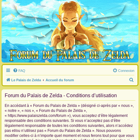
FAQ
Connexion
R
Le Palais de Zelda
Accueil du forum
e
Forum du Palais de Zelda - Conditions d’utilisation
c
h
En accédant à « Forum du Palais de Zelda » (désigné ci-après par « nous »,
e
« notre », « nos », « Forum du Palais de Zelda »,
« https://www.palaiszelda.com/forum »), vous acceptez d’être légalement
r
responsable des conditions suivantes. Si vous n’acceptez pas d’être
c
légalement responsable de toutes les conditions suivantes, alors n’accédez
pas et/ou n’utilisez pas « Forum du Palais de Zelda ». Nous pouvons
h
modifier celles-ci à n’importe quel moment et nous ferons tout pour que vous
e