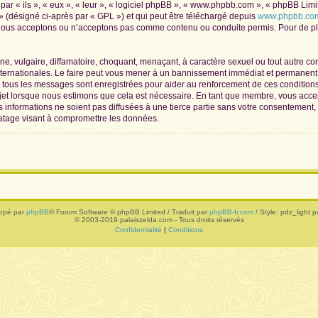
r « ils », « eux », « leur », « logiciel phpBB », « www.phpbb.com », « phpBB Limite
» (désigné ci-après par « GPL ») et qui peut être téléchargé depuis
www.phpbb.co
 nous acceptons ou n’acceptons pas comme contenu ou conduite permis. Pour de plu
, vulgaire, diffamatoire, choquant, menaçant, à caractère sexuel ou tout autre con
nternationales. Le faire peut vous mener à un bannissement immédiat et permanent, 
de tous les messages sont enregistrées pour aider au renforcement de ces conditio
ujet lorsque nous estimons que cela est nécessaire. En tant que membre, vous acce
informations ne soient pas diffusées à une tierce partie sans votre consentement,
atage visant à compromettre les données.
ppé par
phpBB
® Forum Software © phpBB Limited / Traduit par
phpBB-fr.com
/ Style: pdz_light pa
© 2003-2019 palaiszelda.com - Tous droits réservés
Confidentialité
|
Conditions