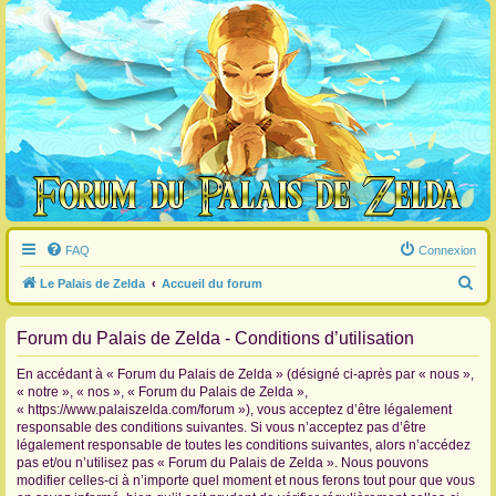
FAQ
Connexion
R
Le Palais de Zelda
Accueil du forum
e
Forum du Palais de Zelda - Conditions d’utilisation
c
h
En accédant à « Forum du Palais de Zelda » (désigné ci-après par « nous »,
e
« notre », « nos », « Forum du Palais de Zelda »,
« https://www.palaiszelda.com/forum »), vous acceptez d’être légalement
r
responsable des conditions suivantes. Si vous n’acceptez pas d’être
c
légalement responsable de toutes les conditions suivantes, alors n’accédez
pas et/ou n’utilisez pas « Forum du Palais de Zelda ». Nous pouvons
h
modifier celles-ci à n’importe quel moment et nous ferons tout pour que vous
e