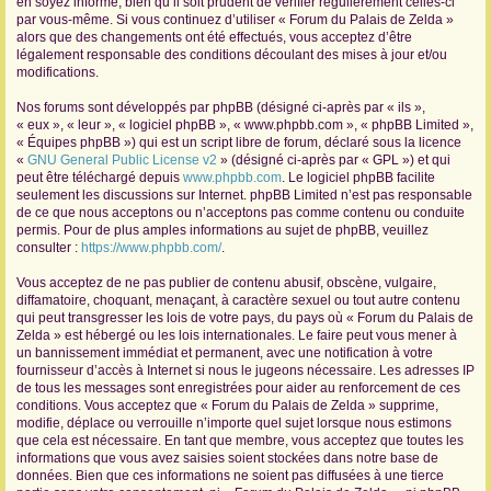
en soyez informé, bien qu’il soit prudent de vérifier régulièrement celles-ci
par vous-même. Si vous continuez d’utiliser « Forum du Palais de Zelda »
r
alors que des changements ont été effectués, vous acceptez d’être
légalement responsable des conditions découlant des mises à jour et/ou
modifications.
Nos forums sont développés par phpBB (désigné ci-après par « ils »,
« eux », « leur », « logiciel phpBB », « www.phpbb.com », « phpBB Limited »,
« Équipes phpBB ») qui est un script libre de forum, déclaré sous la licence
«
GNU General Public License v2
» (désigné ci-après par « GPL ») et qui
peut être téléchargé depuis
www.phpbb.com
. Le logiciel phpBB facilite
seulement les discussions sur Internet. phpBB Limited n’est pas responsable
de ce que nous acceptons ou n’acceptons pas comme contenu ou conduite
permis. Pour de plus amples informations au sujet de phpBB, veuillez
consulter :
https://www.phpbb.com/
.
Vous acceptez de ne pas publier de contenu abusif, obscène, vulgaire,
diffamatoire, choquant, menaçant, à caractère sexuel ou tout autre contenu
qui peut transgresser les lois de votre pays, du pays où « Forum du Palais de
Zelda » est hébergé ou les lois internationales. Le faire peut vous mener à
un bannissement immédiat et permanent, avec une notification à votre
fournisseur d’accès à Internet si nous le jugeons nécessaire. Les adresses IP
de tous les messages sont enregistrées pour aider au renforcement de ces
conditions. Vous acceptez que « Forum du Palais de Zelda » supprime,
modifie, déplace ou verrouille n’importe quel sujet lorsque nous estimons
que cela est nécessaire. En tant que membre, vous acceptez que toutes les
informations que vous avez saisies soient stockées dans notre base de
données. Bien que ces informations ne soient pas diffusées à une tierce