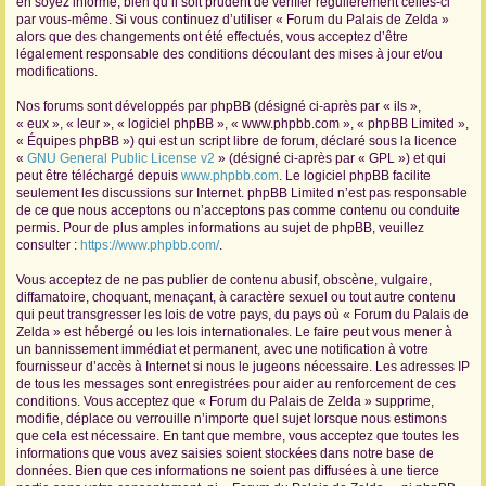
en soyez informé, bien qu’il soit prudent de vérifier régulièrement celles-ci
par vous-même. Si vous continuez d’utiliser « Forum du Palais de Zelda »
r
alors que des changements ont été effectués, vous acceptez d’être
légalement responsable des conditions découlant des mises à jour et/ou
modifications.
Nos forums sont développés par phpBB (désigné ci-après par « ils »,
« eux », « leur », « logiciel phpBB », « www.phpbb.com », « phpBB Limited »,
« Équipes phpBB ») qui est un script libre de forum, déclaré sous la licence
«
GNU General Public License v2
» (désigné ci-après par « GPL ») et qui
peut être téléchargé depuis
www.phpbb.com
. Le logiciel phpBB facilite
seulement les discussions sur Internet. phpBB Limited n’est pas responsable
de ce que nous acceptons ou n’acceptons pas comme contenu ou conduite
permis. Pour de plus amples informations au sujet de phpBB, veuillez
consulter :
https://www.phpbb.com/
.
Vous acceptez de ne pas publier de contenu abusif, obscène, vulgaire,
diffamatoire, choquant, menaçant, à caractère sexuel ou tout autre contenu
qui peut transgresser les lois de votre pays, du pays où « Forum du Palais de
Zelda » est hébergé ou les lois internationales. Le faire peut vous mener à
un bannissement immédiat et permanent, avec une notification à votre
fournisseur d’accès à Internet si nous le jugeons nécessaire. Les adresses IP
de tous les messages sont enregistrées pour aider au renforcement de ces
conditions. Vous acceptez que « Forum du Palais de Zelda » supprime,
modifie, déplace ou verrouille n’importe quel sujet lorsque nous estimons
que cela est nécessaire. En tant que membre, vous acceptez que toutes les
informations que vous avez saisies soient stockées dans notre base de
données. Bien que ces informations ne soient pas diffusées à une tierce