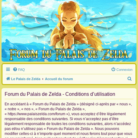
FAQ
Connexion
R
Le Palais de Zelda
Accueil du forum
e
Forum du Palais de Zelda - Conditions d’utilisation
c
h
En accédant à « Forum du Palais de Zelda » (désigné ci-après par « nous »,
e
« notre », « nos », « Forum du Palais de Zelda »,
« https://www.palaiszelda.com/forum »), vous acceptez d’être légalement
r
responsable des conditions suivantes. Si vous n’acceptez pas d’être
c
légalement responsable de toutes les conditions suivantes, alors n’accédez
pas et/ou n’utilisez pas « Forum du Palais de Zelda ». Nous pouvons
h
modifier celles-ci à n’importe quel moment et nous ferons tout pour que vous
e