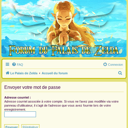
FAQ
Connexion
R
Le Palais de Zelda
Accueil du forum
e
Envoyer votre mot de passe
c
h
Adresse courriel :
e
Adresse courriel associée à votre compte. Si vous ne l’avez pas modifiée via votre
panneau d’utilisateur, il s’agit de l’adresse que vous avez fournie lors de votre
r
enregistrement.
c
h
e