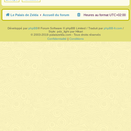
r
Le Palais de Zelda
Accueil du forum
Heures au format
UTC+02:00
Développé par
phpBB
® Forum Software © phpBB Limited / Traduit par
phpBB-fr.com
/
Style: pdz_light par Hikari
© 2003-2019 palaiszelda.com - Tous droits réservés
Confidentialité
|
Conditions