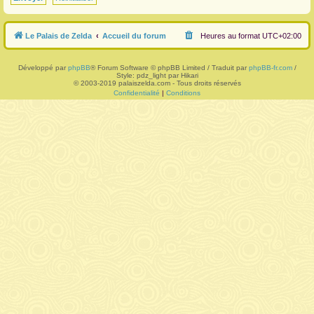
r
Le Palais de Zelda
Accueil du forum
Heures au format
UTC+02:00
Développé par
phpBB
® Forum Software © phpBB Limited / Traduit par
phpBB-fr.com
/
Style: pdz_light par Hikari
© 2003-2019 palaiszelda.com - Tous droits réservés
Confidentialité
|
Conditions