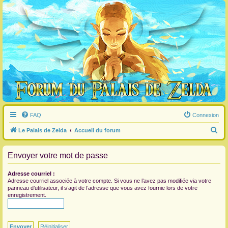
FAQ
Connexion
R
Le Palais de Zelda
Accueil du forum
e
Envoyer votre mot de passe
c
h
Adresse courriel :
e
Adresse courriel associée à votre compte. Si vous ne l’avez pas modifiée via votre
panneau d’utilisateur, il s’agit de l’adresse que vous avez fournie lors de votre
r
enregistrement.
c
h
e