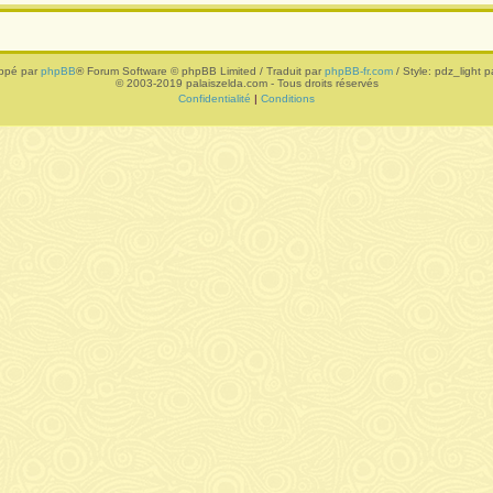
ppé par
phpBB
® Forum Software © phpBB Limited / Traduit par
phpBB-fr.com
/ Style: pdz_light pa
© 2003-2019 palaiszelda.com - Tous droits réservés
Confidentialité
|
Conditions