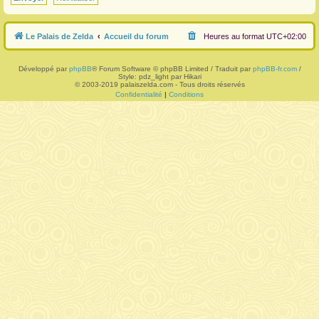
r
Le Palais de Zelda
Accueil du forum
Heures au format
UTC+02:00
Développé par
phpBB
® Forum Software © phpBB Limited / Traduit par
phpBB-fr.com
/
Style: pdz_light par Hikari
© 2003-2019 palaiszelda.com - Tous droits réservés
Confidentialité
|
Conditions