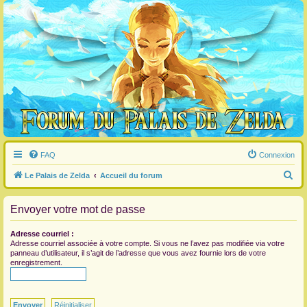
FAQ
Connexion
R
Le Palais de Zelda
Accueil du forum
e
Envoyer votre mot de passe
c
h
Adresse courriel :
e
Adresse courriel associée à votre compte. Si vous ne l’avez pas modifiée via votre
panneau d’utilisateur, il s’agit de l’adresse que vous avez fournie lors de votre
r
enregistrement.
c
h
e