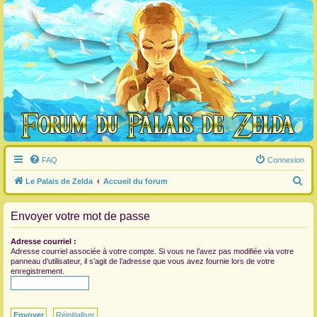
FAQ
Connexion
R
Le Palais de Zelda
Accueil du forum
e
Envoyer votre mot de passe
c
h
Adresse courriel :
e
Adresse courriel associée à votre compte. Si vous ne l’avez pas modifiée via votre
panneau d’utilisateur, il s’agit de l’adresse que vous avez fournie lors de votre
r
enregistrement.
c
h
e