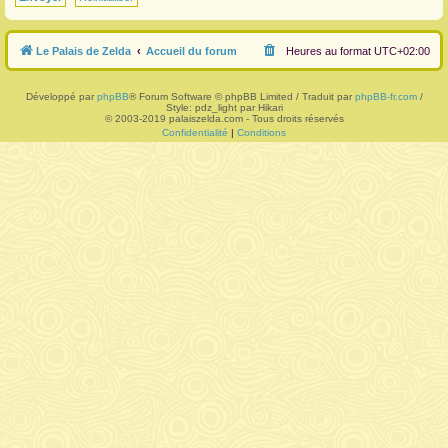
r
Le Palais de Zelda
Accueil du forum
Heures au format
UTC+02:00
Développé par
phpBB
® Forum Software © phpBB Limited / Traduit par
phpBB-fr.com
/
Style: pdz_light par Hikari
© 2003-2019 palaiszelda.com - Tous droits réservés
Confidentialité
|
Conditions