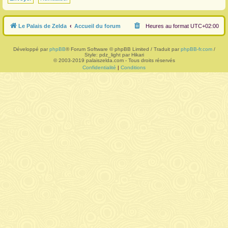
r
Le Palais de Zelda
Accueil du forum
Heures au format
UTC+02:00
Développé par
phpBB
® Forum Software © phpBB Limited / Traduit par
phpBB-fr.com
/
Style: pdz_light par Hikari
© 2003-2019 palaiszelda.com - Tous droits réservés
Confidentialité
|
Conditions