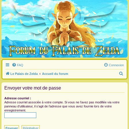
FAQ
Connexion
R
Le Palais de Zelda
Accueil du forum
e
Envoyer votre mot de passe
c
h
Adresse courriel :
e
Adresse courriel associée à votre compte. Si vous ne l’avez pas modifiée via votre
panneau d’utilisateur, il s’agit de l’adresse que vous avez fournie lors de votre
r
enregistrement.
c
h
e