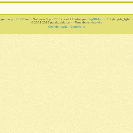
ppé par
phpBB
® Forum Software © phpBB Limited / Traduit par
phpBB-fr.com
/ Style: pdz_light pa
© 2003-2019 palaiszelda.com - Tous droits réservés
Confidentialité
|
Conditions