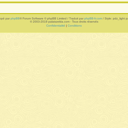
ppé par
phpBB
® Forum Software © phpBB Limited / Traduit par
phpBB-fr.com
/ Style: pdz_light pa
© 2003-2019 palaiszelda.com - Tous droits réservés
Confidentialité
|
Conditions