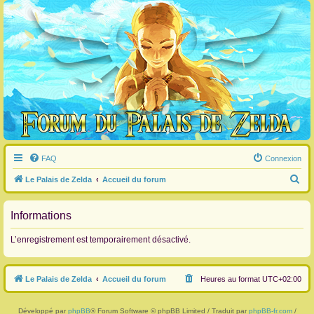
FAQ
Connexion
R
Le Palais de Zelda
Accueil du forum
e
c
Informations
h
L’enregistrement est temporairement désactivé.
e
r
Le Palais de Zelda
Accueil du forum
Heures au format
UTC+02:00
c
h
Développé par
phpBB
® Forum Software © phpBB Limited / Traduit par
phpBB-fr.com
/
e