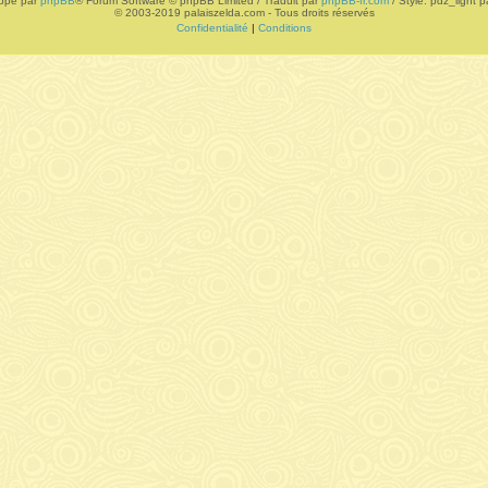
ppé par
phpBB
® Forum Software © phpBB Limited / Traduit par
phpBB-fr.com
/ Style: pdz_light pa
© 2003-2019 palaiszelda.com - Tous droits réservés
Confidentialité
|
Conditions