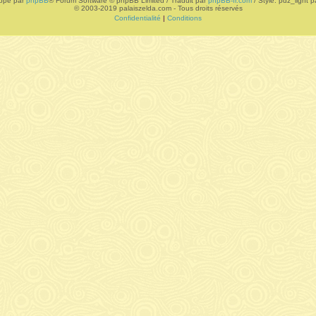
ppé par
phpBB
® Forum Software © phpBB Limited / Traduit par
phpBB-fr.com
/ Style: pdz_light pa
© 2003-2019 palaiszelda.com - Tous droits réservés
Confidentialité
|
Conditions