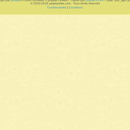
ppé par
phpBB
® Forum Software © phpBB Limited / Traduit par
phpBB-fr.com
/ Style: pdz_light pa
© 2003-2019 palaiszelda.com - Tous droits réservés
Confidentialité
|
Conditions