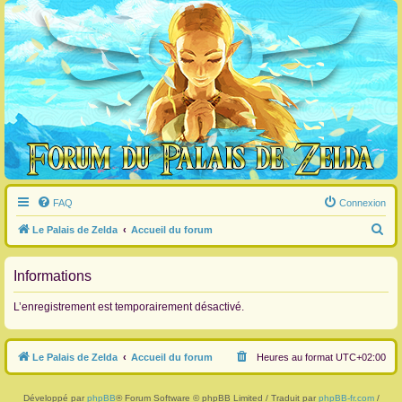
FAQ
Connexion
R
Le Palais de Zelda
Accueil du forum
e
c
Informations
h
L’enregistrement est temporairement désactivé.
e
r
Le Palais de Zelda
Accueil du forum
Heures au format
UTC+02:00
c
h
Développé par
phpBB
® Forum Software © phpBB Limited / Traduit par
phpBB-fr.com
/
e