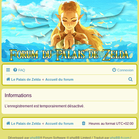
FAQ
Connexion
R
Le Palais de Zelda
Accueil du forum
e
c
Informations
h
L’enregistrement est temporairement désactivé.
e
r
Le Palais de Zelda
Accueil du forum
Heures au format
UTC+02:00
c
h
Développé par
phpBB
® Forum Software © phpBB Limited / Traduit par
phpBB-fr.com
/
e