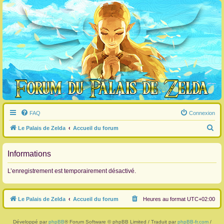
FAQ
Connexion
R
Le Palais de Zelda
Accueil du forum
e
c
Informations
h
L’enregistrement est temporairement désactivé.
e
r
Le Palais de Zelda
Accueil du forum
Heures au format
UTC+02:00
c
h
Développé par
phpBB
® Forum Software © phpBB Limited / Traduit par
phpBB-fr.com
/
e