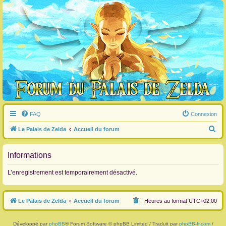
FAQ
Connexion
R
Le Palais de Zelda
Accueil du forum
e
c
Informations
h
L’enregistrement est temporairement désactivé.
e
r
Le Palais de Zelda
Accueil du forum
Heures au format
UTC+02:00
c
h
Développé par
phpBB
® Forum Software © phpBB Limited / Traduit par
phpBB-fr.com
/
e