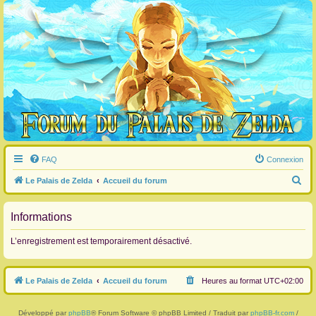
FAQ
Connexion
R
Le Palais de Zelda
Accueil du forum
e
c
Informations
h
L’enregistrement est temporairement désactivé.
e
r
Le Palais de Zelda
Accueil du forum
Heures au format
UTC+02:00
c
h
Développé par
phpBB
® Forum Software © phpBB Limited / Traduit par
phpBB-fr.com
/
e