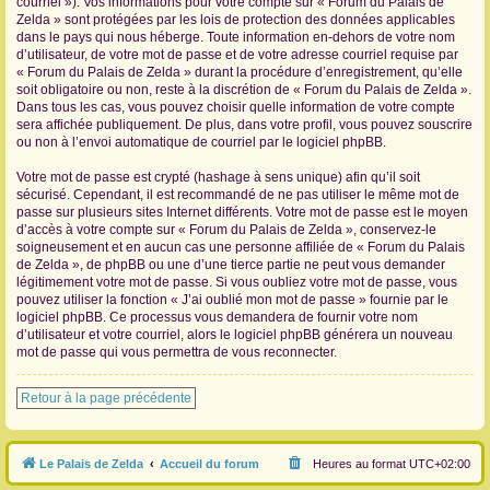
courriel »). Vos informations pour votre compte sur « Forum du Palais de
Zelda » sont protégées par les lois de protection des données applicables
dans le pays qui nous héberge. Toute information en-dehors de votre nom
d’utilisateur, de votre mot de passe et de votre adresse courriel requise par
« Forum du Palais de Zelda » durant la procédure d’enregistrement, qu’elle
soit obligatoire ou non, reste à la discrétion de « Forum du Palais de Zelda ».
Dans tous les cas, vous pouvez choisir quelle information de votre compte
sera affichée publiquement. De plus, dans votre profil, vous pouvez souscrire
ou non à l’envoi automatique de courriel par le logiciel phpBB.
Votre mot de passe est crypté (hashage à sens unique) afin qu’il soit
sécurisé. Cependant, il est recommandé de ne pas utiliser le même mot de
passe sur plusieurs sites Internet différents. Votre mot de passe est le moyen
d’accès à votre compte sur « Forum du Palais de Zelda », conservez-le
soigneusement et en aucun cas une personne affiliée de « Forum du Palais
de Zelda », de phpBB ou une d’une tierce partie ne peut vous demander
légitimement votre mot de passe. Si vous oubliez votre mot de passe, vous
pouvez utiliser la fonction « J’ai oublié mon mot de passe » fournie par le
logiciel phpBB. Ce processus vous demandera de fournir votre nom
d’utilisateur et votre courriel, alors le logiciel phpBB générera un nouveau
mot de passe qui vous permettra de vous reconnecter.
Retour à la page précédente
Le Palais de Zelda
Accueil du forum
Heures au format
UTC+02:00