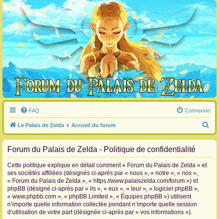
FAQ
Connexion
R
Le Palais de Zelda
Accueil du forum
e
Forum du Palais de Zelda - Politique de confidentialité
c
h
Cette politique explique en détail comment « Forum du Palais de Zelda » et
e
ses sociétés affiliées (désignés ci-après par « nous », « notre », « nos »,
« Forum du Palais de Zelda », « https://www.palaiszelda.com/forum ») et
r
phpBB (désigné ci-après par « ils », « eux », « leur », « logiciel phpBB »,
c
« www.phpbb.com », « phpBB Limited », « Équipes phpBB ») utilisent
n’importe quelle information collectée pendant n’importe quelle session
h
d’utilisation de votre part (désignée ci-après par « vos informations »).
e