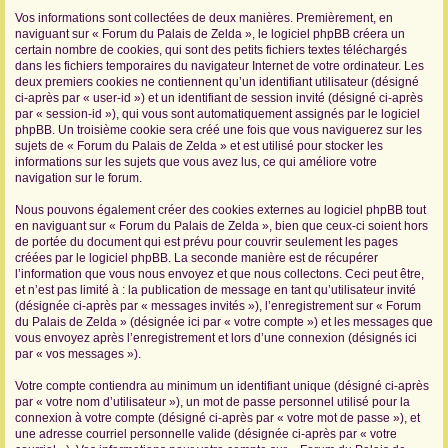
Vos informations sont collectées de deux manières. Premièrement, en
r
naviguant sur « Forum du Palais de Zelda », le logiciel phpBB créera un
certain nombre de cookies, qui sont des petits fichiers textes téléchargés
dans les fichiers temporaires du navigateur Internet de votre ordinateur. Les
deux premiers cookies ne contiennent qu’un identifiant utilisateur (désigné
ci-après par « user-id ») et un identifiant de session invité (désigné ci-après
par « session-id »), qui vous sont automatiquement assignés par le logiciel
phpBB. Un troisième cookie sera créé une fois que vous naviguerez sur les
sujets de « Forum du Palais de Zelda » et est utilisé pour stocker les
informations sur les sujets que vous avez lus, ce qui améliore votre
navigation sur le forum.
Nous pouvons également créer des cookies externes au logiciel phpBB tout
en naviguant sur « Forum du Palais de Zelda », bien que ceux-ci soient hors
de portée du document qui est prévu pour couvrir seulement les pages
créées par le logiciel phpBB. La seconde manière est de récupérer
l’information que vous nous envoyez et que nous collectons. Ceci peut être,
et n’est pas limité à : la publication de message en tant qu’utilisateur invité
(désignée ci-après par « messages invités »), l’enregistrement sur « Forum
du Palais de Zelda » (désignée ici par « votre compte ») et les messages que
vous envoyez après l’enregistrement et lors d’une connexion (désignés ici
par « vos messages »).
Votre compte contiendra au minimum un identifiant unique (désigné ci-après
par « votre nom d’utilisateur »), un mot de passe personnel utilisé pour la
connexion à votre compte (désigné ci-après par « votre mot de passe »), et
une adresse courriel personnelle valide (désignée ci-après par « votre