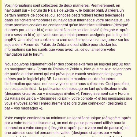
Vos informations sont collectées de deux manières. Premièrement, en
r
naviguant sur « Forum du Palais de Zelda », le logiciel phpBB créera un
certain nombre de cookies, qui sont des petits fichiers textes téléchargés
dans les fichiers temporaires du navigateur Internet de votre ordinateur. Les
deux premiers cookies ne contiennent qu’un identifiant utilisateur (désigné
ci-après par « user-id ») et un identifiant de session invité (désigné ci-après
par « session-id »), qui vous sont automatiquement assignés par le logiciel
phpBB. Un troisième cookie sera créé une fois que vous naviguerez sur les
sujets de « Forum du Palais de Zelda » et est utilisé pour stocker les
informations sur les sujets que vous avez lus, ce qui améliore votre
navigation sur le forum.
Nous pouvons également créer des cookies externes au logiciel phpBB tout
en naviguant sur « Forum du Palais de Zelda », bien que ceux-ci soient hors
de portée du document qui est prévu pour couvrir seulement les pages
créées par le logiciel phpBB. La seconde manière est de récupérer
l’information que vous nous envoyez et que nous collectons. Ceci peut être,
et n’est pas limité à : la publication de message en tant qu’utilisateur invité
(désignée ci-après par « messages invités »), l’enregistrement sur « Forum
du Palais de Zelda » (désignée ici par « votre compte ») et les messages que
vous envoyez après l’enregistrement et lors d’une connexion (désignés ici
par « vos messages »).
Votre compte contiendra au minimum un identifiant unique (désigné ci-après
par « votre nom d’utilisateur »), un mot de passe personnel utilisé pour la
connexion à votre compte (désigné ci-après par « votre mot de passe »), et
une adresse courriel personnelle valide (désignée ci-après par « votre