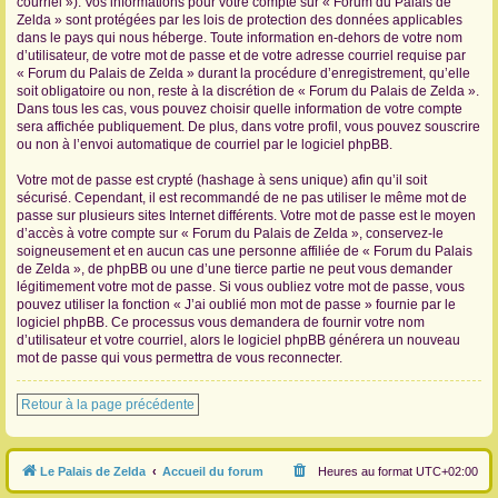
courriel »). Vos informations pour votre compte sur « Forum du Palais de
Zelda » sont protégées par les lois de protection des données applicables
dans le pays qui nous héberge. Toute information en-dehors de votre nom
d’utilisateur, de votre mot de passe et de votre adresse courriel requise par
« Forum du Palais de Zelda » durant la procédure d’enregistrement, qu’elle
soit obligatoire ou non, reste à la discrétion de « Forum du Palais de Zelda ».
Dans tous les cas, vous pouvez choisir quelle information de votre compte
sera affichée publiquement. De plus, dans votre profil, vous pouvez souscrire
ou non à l’envoi automatique de courriel par le logiciel phpBB.
Votre mot de passe est crypté (hashage à sens unique) afin qu’il soit
sécurisé. Cependant, il est recommandé de ne pas utiliser le même mot de
passe sur plusieurs sites Internet différents. Votre mot de passe est le moyen
d’accès à votre compte sur « Forum du Palais de Zelda », conservez-le
soigneusement et en aucun cas une personne affiliée de « Forum du Palais
de Zelda », de phpBB ou une d’une tierce partie ne peut vous demander
légitimement votre mot de passe. Si vous oubliez votre mot de passe, vous
pouvez utiliser la fonction « J’ai oublié mon mot de passe » fournie par le
logiciel phpBB. Ce processus vous demandera de fournir votre nom
d’utilisateur et votre courriel, alors le logiciel phpBB générera un nouveau
mot de passe qui vous permettra de vous reconnecter.
Retour à la page précédente
Le Palais de Zelda
Accueil du forum
Heures au format
UTC+02:00