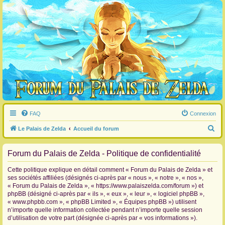
FAQ
Connexion
R
Le Palais de Zelda
Accueil du forum
e
Forum du Palais de Zelda - Politique de confidentialité
c
h
Cette politique explique en détail comment « Forum du Palais de Zelda » et
e
ses sociétés affiliées (désignés ci-après par « nous », « notre », « nos »,
« Forum du Palais de Zelda », « https://www.palaiszelda.com/forum ») et
r
phpBB (désigné ci-après par « ils », « eux », « leur », « logiciel phpBB »,
c
« www.phpbb.com », « phpBB Limited », « Équipes phpBB ») utilisent
n’importe quelle information collectée pendant n’importe quelle session
h
d’utilisation de votre part (désignée ci-après par « vos informations »).
e