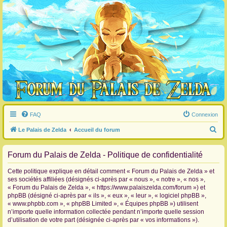
FAQ
Connexion
R
Le Palais de Zelda
Accueil du forum
e
Forum du Palais de Zelda - Politique de confidentialité
c
h
Cette politique explique en détail comment « Forum du Palais de Zelda » et
e
ses sociétés affiliées (désignés ci-après par « nous », « notre », « nos »,
« Forum du Palais de Zelda », « https://www.palaiszelda.com/forum ») et
r
phpBB (désigné ci-après par « ils », « eux », « leur », « logiciel phpBB »,
c
« www.phpbb.com », « phpBB Limited », « Équipes phpBB ») utilisent
n’importe quelle information collectée pendant n’importe quelle session
h
d’utilisation de votre part (désignée ci-après par « vos informations »).
e