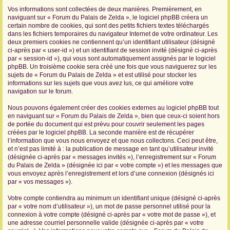
Vos informations sont collectées de deux manières. Premièrement, en
r
naviguant sur « Forum du Palais de Zelda », le logiciel phpBB créera un
certain nombre de cookies, qui sont des petits fichiers textes téléchargés
dans les fichiers temporaires du navigateur Internet de votre ordinateur. Les
deux premiers cookies ne contiennent qu’un identifiant utilisateur (désigné
ci-après par « user-id ») et un identifiant de session invité (désigné ci-après
par « session-id »), qui vous sont automatiquement assignés par le logiciel
phpBB. Un troisième cookie sera créé une fois que vous naviguerez sur les
sujets de « Forum du Palais de Zelda » et est utilisé pour stocker les
informations sur les sujets que vous avez lus, ce qui améliore votre
navigation sur le forum.
Nous pouvons également créer des cookies externes au logiciel phpBB tout
en naviguant sur « Forum du Palais de Zelda », bien que ceux-ci soient hors
de portée du document qui est prévu pour couvrir seulement les pages
créées par le logiciel phpBB. La seconde manière est de récupérer
l’information que vous nous envoyez et que nous collectons. Ceci peut être,
et n’est pas limité à : la publication de message en tant qu’utilisateur invité
(désignée ci-après par « messages invités »), l’enregistrement sur « Forum
du Palais de Zelda » (désignée ici par « votre compte ») et les messages que
vous envoyez après l’enregistrement et lors d’une connexion (désignés ici
par « vos messages »).
Votre compte contiendra au minimum un identifiant unique (désigné ci-après
par « votre nom d’utilisateur »), un mot de passe personnel utilisé pour la
connexion à votre compte (désigné ci-après par « votre mot de passe »), et
une adresse courriel personnelle valide (désignée ci-après par « votre