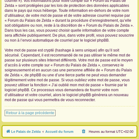
courriel »). Vos informations pour votre compte sur « Forum du Palais de
Zelda » sont protégées par les lois de protection des données applicables
dans le pays qui nous héberge. Toute information en-dehors de votre nom
d’utilisateur, de votre mot de passe et de votre adresse courriel requise par
« Forum du Palais de Zelda » durant la procédure d’enregistrement, qu’elle
soit obligatoire ou non, reste à la discrétion de « Forum du Palais de Zelda ».
Dans tous les cas, vous pouvez choisir quelle information de votre compte
sera affichée publiquement. De plus, dans votre profil, vous pouvez souscrire
ou non à l’envoi automatique de courriel par le logiciel phpBB.
Votre mot de passe est crypté (hashage à sens unique) afin qu’il soit
sécurisé. Cependant, il est recommandé de ne pas utiliser le même mot de
passe sur plusieurs sites Internet différents. Votre mot de passe est le moyen
d’accès à votre compte sur « Forum du Palais de Zelda », conservez-le
soigneusement et en aucun cas une personne affiliée de « Forum du Palais
de Zelda », de phpBB ou une d’une tierce partie ne peut vous demander
légitimement votre mot de passe. Si vous oubliez votre mot de passe, vous
pouvez utiliser la fonction « J’ai oublié mon mot de passe » fournie par le
logiciel phpBB. Ce processus vous demandera de fournir votre nom
d’utilisateur et votre courriel, alors le logiciel phpBB générera un nouveau
mot de passe qui vous permettra de vous reconnecter.
Retour à la page précédente
Le Palais de Zelda
Accueil du forum
Heures au format
UTC+02:00