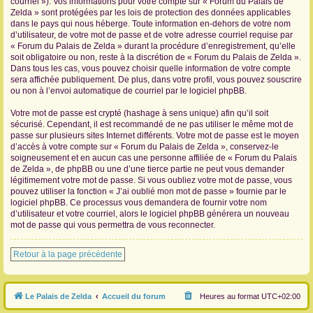
courriel »). Vos informations pour votre compte sur « Forum du Palais de
Zelda » sont protégées par les lois de protection des données applicables
dans le pays qui nous héberge. Toute information en-dehors de votre nom
d’utilisateur, de votre mot de passe et de votre adresse courriel requise par
« Forum du Palais de Zelda » durant la procédure d’enregistrement, qu’elle
soit obligatoire ou non, reste à la discrétion de « Forum du Palais de Zelda ».
Dans tous les cas, vous pouvez choisir quelle information de votre compte
sera affichée publiquement. De plus, dans votre profil, vous pouvez souscrire
ou non à l’envoi automatique de courriel par le logiciel phpBB.
Votre mot de passe est crypté (hashage à sens unique) afin qu’il soit
sécurisé. Cependant, il est recommandé de ne pas utiliser le même mot de
passe sur plusieurs sites Internet différents. Votre mot de passe est le moyen
d’accès à votre compte sur « Forum du Palais de Zelda », conservez-le
soigneusement et en aucun cas une personne affiliée de « Forum du Palais
de Zelda », de phpBB ou une d’une tierce partie ne peut vous demander
légitimement votre mot de passe. Si vous oubliez votre mot de passe, vous
pouvez utiliser la fonction « J’ai oublié mon mot de passe » fournie par le
logiciel phpBB. Ce processus vous demandera de fournir votre nom
d’utilisateur et votre courriel, alors le logiciel phpBB générera un nouveau
mot de passe qui vous permettra de vous reconnecter.
Retour à la page précédente
Le Palais de Zelda
Accueil du forum
Heures au format
UTC+02:00