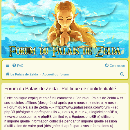
FAQ
Connexion
R
Le Palais de Zelda
Accueil du forum
e
Forum du Palais de Zelda - Politique de confidentialité
c
h
Cette politique explique en détail comment « Forum du Palais de Zelda » et
e
ses sociétés affiliées (désignés ci-après par « nous », « notre », « nos »,
« Forum du Palais de Zelda », « https://www.palaiszelda.com/forum ») et
r
phpBB (désigné ci-après par « ils », « eux », « leur », « logiciel phpBB »,
c
« www.phpbb.com », « phpBB Limited », « Équipes phpBB ») utilisent
n’importe quelle information collectée pendant n’importe quelle session
h
d’utilisation de votre part (désignée ci-après par « vos informations »).
e