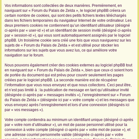
Vos informations sont collectées de deux manières. Premièrement, en
r
naviguant sur « Forum du Palais de Zelda », le logiciel phpBB créera un
certain nombre de cookies, qui sont des petits fichiers textes téléchargés
dans les fichiers temporaires du navigateur Internet de votre ordinateur. Les
deux premiers cookies ne contiennent qu’un identifiant utilisateur (désigné
ci-après par « user-id ») et un identifiant de session invité (désigné ci-après
par « session-id »), qui vous sont automatiquement assignés par le logiciel
phpBB. Un troisième cookie sera créé une fois que vous naviguerez sur les
sujets de « Forum du Palais de Zelda » et est utilisé pour stocker les
informations sur les sujets que vous avez lus, ce qui améliore votre
navigation sur le forum.
Nous pouvons également créer des cookies externes au logiciel phpBB tout
en naviguant sur « Forum du Palais de Zelda », bien que ceux-ci soient hors
de portée du document qui est prévu pour couvrir seulement les pages
créées par le logiciel phpBB. La seconde manière est de récupérer
l’information que vous nous envoyez et que nous collectons. Ceci peut être,
et n’est pas limité à : la publication de message en tant qu’utilisateur invité
(désignée ci-après par « messages invités »), l’enregistrement sur « Forum
du Palais de Zelda » (désignée ici par « votre compte ») et les messages que
vous envoyez après l’enregistrement et lors d’une connexion (désignés ici
par « vos messages »).
Votre compte contiendra au minimum un identifiant unique (désigné ci-après
par « votre nom d’utilisateur »), un mot de passe personnel utilisé pour la
connexion à votre compte (désigné ci-après par « votre mot de passe »), et
une adresse courriel personnelle valide (désignée ci-après par « votre