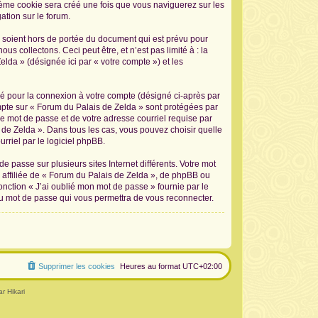
sième cookie sera créé une fois que vous naviguerez sur les
ation sur le forum.
 soient hors de portée du document qui est prévu pour
 collectons. Ceci peut être, et n’est pas limité à : la
elda » (désignée ici par « votre compte ») et les
sé pour la connexion à votre compte (désigné ci-après par
ompte sur « Forum du Palais de Zelda » sont protégées par
re mot de passe et de votre adresse courriel requise par
s de Zelda ». Dans tous les cas, vous pouvez choisir quelle
rriel par le logiciel phpBB.
 passe sur plusieurs sites Internet différents. Votre mot
affiliée de « Forum du Palais de Zelda », de phpBB ou
onction « J’ai oublié mon mot de passe » fournie par le
au mot de passe qui vous permettra de vous reconnecter.
Supprimer les cookies
Heures au format
UTC+02:00
r Hikari