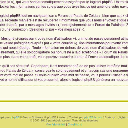
ession-id »), qui vous sont automatiquement assignés par le logiciel phpBB. Un troi
tocker les informations sur les sujets que vous avez lus, ce qui améliore votre navig
iciel phpBB tout en naviguant sur « Forum du Palais de Zelda », bien que ceux-ci
La seconde manière est de récupérer l’information que vous nous envoyez et que nous
née ci-après par « messages invités »), l’enregistrement sur « Forum du Palais de Z
 d’une connexion (désignés ici par « vos messages »).
(désigné ci-après par « votre nom d’utilisateur »), un mot de passe personnel utili
le valide (désignée ci-après par « votre courriel »). Vos informations pour votre c
s qui nous héberge. Toute information en-dehors de votre nom d’utilisateur, de vot
trement, qu’elle soit obligatoire ou non, reste à la discrétion de « Forum du Palai
 plus, dans votre profil, vous pouvez souscrire ou non à l’envoi automatique de cou
 qu’il soit sécurisé. Cependant, il est recommandé de ne pas utiliser le même mot de
 du Palais de Zelda », conservez-le soigneusement et en aucun cas une personne 
 votre mot de passe. Si vous oubliez votre mot de passe, vous pouvez utiliser la f
tre nom d’utilisateur et votre courriel, alors le logiciel phpBB générera un nouve
ppé par
phpBB
® Forum Software © phpBB Limited / Traduit par
phpBB-fr.com
/ Style: pdz_light pa
© 2003-2019 palaiszelda.com - Tous droits réservés
Confidentialité
|
Conditions