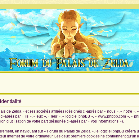
dentialité
is de Zelda » et ses sociétés affiliées (désignés ci-après par « nous », « notre », 
i-après par « ils », « eux », « leur », « logiciel phpBB », « www.phpbb.com », « p
on d’utilisation de votre part (désignée ci-après par « vos informations »).
rement, en naviguant sur « Forum du Palais de Zelda », le logiciel phpBB créera un 
eur Internet de votre ordinateur. Les deux premiers cookies ne contiennent qu’un iden