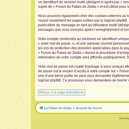
un identifiant de session invité (désigné ci-après par « s
sujets de « Forum du Palais de Zelda » et est utilisé pour s
Nous pouvons également créer des cookies externes au log
couvrir seulement les pages créées par le logiciel phpBB. 
publication de message en tant qu’utilisateur invité (désig
messages que vous envoyez après l’enregistrement et lors
Votre compte contiendra au minimum un identifiant unique 
« votre mot de passe »), et une adresse courriel personnel
les lois de protection des données applicables dans le pay
« Forum du Palais de Zelda » durant la procédure d’enregis
information de votre compte sera affichée publiquement. De
Votre mot de passe est crypté (hashage à sens unique) afin
de passe est le moyen d’accès à votre compte sur « Forum
une d’une tierce partie ne peut vous demander légitimement
logiciel phpBB. Ce processus vous demandera de fournir vo
Retour à la page précédente
Le Palais de Zelda
Accueil du forum
Dévelo