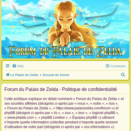
FAQ
Connexion
R
Le Palais de Zelda
Accueil du forum
e
Forum du Palais de Zelda - Politique de confidentialité
c
h
Cette politique explique en détail comment « Forum du Palais de Zelda » et
e
ses sociétés affiliées (désignés ci-après par « nous », « notre », « nos »,
« Forum du Palais de Zelda », « https://www.palaiszelda.com/forum ») et
r
phpBB (désigné ci-après par « ils », « eux », « leur », « logiciel phpBB »,
c
« www.phpbb.com », « phpBB Limited », « Équipes phpBB ») utilisent
n’importe quelle information collectée pendant n’importe quelle session
h
d’utilisation de votre part (désignée ci-après par « vos informations »).
e