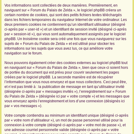
Vos informations sont collectées de deux manières. Premièrement, en
r
naviguant sur « Forum du Palais de Zelda », le logiciel phpBB créera un
certain nombre de cookies, qui sont des petits fichiers textes téléchargés
dans les fichiers temporaires du navigateur Internet de votre ordinateur. Les
deux premiers cookies ne contiennent qu’un identifiant utilisateur (désigné
ci-après par « user-id ») et un identifiant de session invité (désigné ci-après
par « session-id »), qui vous sont automatiquement assignés par le logiciel
phpBB. Un troisième cookie sera créé une fois que vous naviguerez sur les
sujets de « Forum du Palais de Zelda » et est utilisé pour stocker les
informations sur les sujets que vous avez lus, ce qui améliore votre
navigation sur le forum.
Nous pouvons également créer des cookies externes au logiciel phpBB tout
en naviguant sur « Forum du Palais de Zelda », bien que ceux-ci soient hors
de portée du document qui est prévu pour couvrir seulement les pages
créées par le logiciel phpBB. La seconde manière est de récupérer
l’information que vous nous envoyez et que nous collectons. Ceci peut être,
et n’est pas limité à : la publication de message en tant qu’utilisateur invité
(désignée ci-après par « messages invités »), l’enregistrement sur « Forum
du Palais de Zelda » (désignée ici par « votre compte ») et les messages que
vous envoyez après l’enregistrement et lors d’une connexion (désignés ici
par « vos messages »).
Votre compte contiendra au minimum un identifiant unique (désigné ci-après
par « votre nom d’utilisateur »), un mot de passe personnel utilisé pour la
connexion à votre compte (désigné ci-après par « votre mot de passe »), et
une adresse courriel personnelle valide (désignée ci-après par « votre