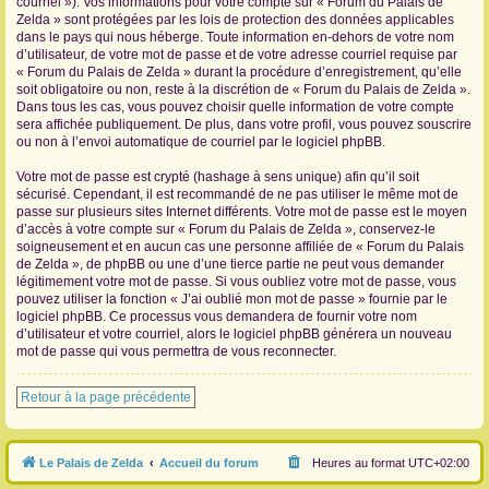
courriel »). Vos informations pour votre compte sur « Forum du Palais de
Zelda » sont protégées par les lois de protection des données applicables
dans le pays qui nous héberge. Toute information en-dehors de votre nom
d’utilisateur, de votre mot de passe et de votre adresse courriel requise par
« Forum du Palais de Zelda » durant la procédure d’enregistrement, qu’elle
soit obligatoire ou non, reste à la discrétion de « Forum du Palais de Zelda ».
Dans tous les cas, vous pouvez choisir quelle information de votre compte
sera affichée publiquement. De plus, dans votre profil, vous pouvez souscrire
ou non à l’envoi automatique de courriel par le logiciel phpBB.
Votre mot de passe est crypté (hashage à sens unique) afin qu’il soit
sécurisé. Cependant, il est recommandé de ne pas utiliser le même mot de
passe sur plusieurs sites Internet différents. Votre mot de passe est le moyen
d’accès à votre compte sur « Forum du Palais de Zelda », conservez-le
soigneusement et en aucun cas une personne affiliée de « Forum du Palais
de Zelda », de phpBB ou une d’une tierce partie ne peut vous demander
légitimement votre mot de passe. Si vous oubliez votre mot de passe, vous
pouvez utiliser la fonction « J’ai oublié mon mot de passe » fournie par le
logiciel phpBB. Ce processus vous demandera de fournir votre nom
d’utilisateur et votre courriel, alors le logiciel phpBB générera un nouveau
mot de passe qui vous permettra de vous reconnecter.
Retour à la page précédente
Le Palais de Zelda
Accueil du forum
Heures au format
UTC+02:00