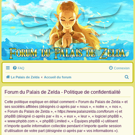
FAQ
Connexion
R
Le Palais de Zelda
Accueil du forum
e
Forum du Palais de Zelda - Politique de confidentialité
c
h
Cette politique explique en détail comment « Forum du Palais de Zelda » et
e
ses sociétés affiliées (désignés ci-après par « nous », « notre », « nos »,
« Forum du Palais de Zelda », « https://www.palaiszelda.com/forum ») et
r
phpBB (désigné ci-après par « ils », « eux », « leur », « logiciel phpBB »,
c
« www.phpbb.com », « phpBB Limited », « Équipes phpBB ») utilisent
n’importe quelle information collectée pendant n’importe quelle session
h
d’utilisation de votre part (désignée ci-après par « vos informations »).
e