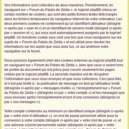
Vos informations sont collectées de deux manières. Premièrement, en
r
naviguant sur « Forum du Palais de Zelda », le logiciel phpBB créera un
certain nombre de cookies, qui sont des petits fichiers textes téléchargés
dans les fichiers temporaires du navigateur Internet de votre ordinateur. Les
deux premiers cookies ne contiennent qu’un identifiant utilisateur (désigné
ci-après par « user-id ») et un identifiant de session invité (désigné ci-après
par « session-id »), qui vous sont automatiquement assignés par le logiciel
phpBB. Un troisième cookie sera créé une fois que vous naviguerez sur les
sujets de « Forum du Palais de Zelda » et est utilisé pour stocker les
informations sur les sujets que vous avez lus, ce qui améliore votre
navigation sur le forum.
Nous pouvons également créer des cookies externes au logiciel phpBB tout
en naviguant sur « Forum du Palais de Zelda », bien que ceux-ci soient hors
de portée du document qui est prévu pour couvrir seulement les pages
créées par le logiciel phpBB. La seconde manière est de récupérer
l’information que vous nous envoyez et que nous collectons. Ceci peut être,
et n’est pas limité à : la publication de message en tant qu’utilisateur invité
(désignée ci-après par « messages invités »), l’enregistrement sur « Forum
du Palais de Zelda » (désignée ici par « votre compte ») et les messages que
vous envoyez après l’enregistrement et lors d’une connexion (désignés ici
par « vos messages »).
Votre compte contiendra au minimum un identifiant unique (désigné ci-après
par « votre nom d’utilisateur »), un mot de passe personnel utilisé pour la
connexion à votre compte (désigné ci-après par « votre mot de passe »), et
une adresse courriel personnelle valide (désignée ci-après par « votre