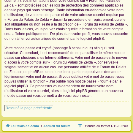
courriel »). Vos informations pour votre compte sur « Forum du Palais de
Zelda » sont protégées par les lois de protection des données applicables
dans le pays qui nous héberge. Toute information en-dehors de votre nom
d’utilisateur, de votre mot de passe et de votre adresse courriel requise par
« Forum du Palais de Zelda » durant la procédure d’enregistrement, qu’elle
soit obligatoire ou non, reste à la discrétion de « Forum du Palais de Zelda ».
Dans tous les cas, vous pouvez choisir quelle information de votre compte
sera affichée publiquement. De plus, dans votre profil, vous pouvez souscrire
ou non à l’envoi automatique de courriel par le logiciel phpBB.
Votre mot de passe est crypté (hashage à sens unique) afin qu’il soit
sécurisé. Cependant, il est recommandé de ne pas utiliser le même mot de
passe sur plusieurs sites Internet différents. Votre mot de passe est le moyen
d’accès à votre compte sur « Forum du Palais de Zelda », conservez-le
soigneusement et en aucun cas une personne affiliée de « Forum du Palais
de Zelda », de phpBB ou une d’une tierce partie ne peut vous demander
légitimement votre mot de passe. Si vous oubliez votre mot de passe, vous
pouvez utiliser la fonction « J’ai oublié mon mot de passe » fournie par le
logiciel phpBB. Ce processus vous demandera de fournir votre nom
d’utilisateur et votre courriel, alors le logiciel phpBB générera un nouveau
mot de passe qui vous permettra de vous reconnecter.
Retour à la page précédente
Le Palais de Zelda
Accueil du forum
Heures au format
UTC+02:00