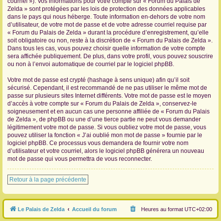
courriel »). Vos informations pour votre compte sur « Forum du Palais de
Zelda » sont protégées par les lois de protection des données applicables
dans le pays qui nous héberge. Toute information en-dehors de votre nom
d’utilisateur, de votre mot de passe et de votre adresse courriel requise par
« Forum du Palais de Zelda » durant la procédure d’enregistrement, qu’elle
soit obligatoire ou non, reste à la discrétion de « Forum du Palais de Zelda ».
Dans tous les cas, vous pouvez choisir quelle information de votre compte
sera affichée publiquement. De plus, dans votre profil, vous pouvez souscrire
ou non à l’envoi automatique de courriel par le logiciel phpBB.
Votre mot de passe est crypté (hashage à sens unique) afin qu’il soit
sécurisé. Cependant, il est recommandé de ne pas utiliser le même mot de
passe sur plusieurs sites Internet différents. Votre mot de passe est le moyen
d’accès à votre compte sur « Forum du Palais de Zelda », conservez-le
soigneusement et en aucun cas une personne affiliée de « Forum du Palais
de Zelda », de phpBB ou une d’une tierce partie ne peut vous demander
légitimement votre mot de passe. Si vous oubliez votre mot de passe, vous
pouvez utiliser la fonction « J’ai oublié mon mot de passe » fournie par le
logiciel phpBB. Ce processus vous demandera de fournir votre nom
d’utilisateur et votre courriel, alors le logiciel phpBB générera un nouveau
mot de passe qui vous permettra de vous reconnecter.
Retour à la page précédente
Le Palais de Zelda
Accueil du forum
Heures au format
UTC+02:00