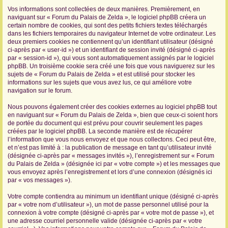
Vos informations sont collectées de deux manières. Premièrement, en
r
naviguant sur « Forum du Palais de Zelda », le logiciel phpBB créera un
certain nombre de cookies, qui sont des petits fichiers textes téléchargés
dans les fichiers temporaires du navigateur Internet de votre ordinateur. Les
deux premiers cookies ne contiennent qu’un identifiant utilisateur (désigné
ci-après par « user-id ») et un identifiant de session invité (désigné ci-après
par « session-id »), qui vous sont automatiquement assignés par le logiciel
phpBB. Un troisième cookie sera créé une fois que vous naviguerez sur les
sujets de « Forum du Palais de Zelda » et est utilisé pour stocker les
informations sur les sujets que vous avez lus, ce qui améliore votre
navigation sur le forum.
Nous pouvons également créer des cookies externes au logiciel phpBB tout
en naviguant sur « Forum du Palais de Zelda », bien que ceux-ci soient hors
de portée du document qui est prévu pour couvrir seulement les pages
créées par le logiciel phpBB. La seconde manière est de récupérer
l’information que vous nous envoyez et que nous collectons. Ceci peut être,
et n’est pas limité à : la publication de message en tant qu’utilisateur invité
(désignée ci-après par « messages invités »), l’enregistrement sur « Forum
du Palais de Zelda » (désignée ici par « votre compte ») et les messages que
vous envoyez après l’enregistrement et lors d’une connexion (désignés ici
par « vos messages »).
Votre compte contiendra au minimum un identifiant unique (désigné ci-après
par « votre nom d’utilisateur »), un mot de passe personnel utilisé pour la
connexion à votre compte (désigné ci-après par « votre mot de passe »), et
une adresse courriel personnelle valide (désignée ci-après par « votre