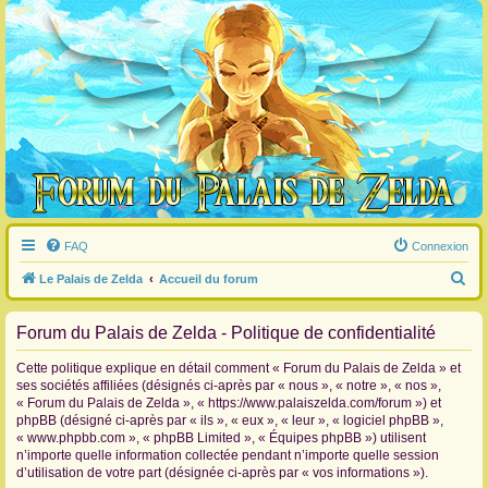
FAQ
Connexion
R
Le Palais de Zelda
Accueil du forum
e
Forum du Palais de Zelda - Politique de confidentialité
c
h
Cette politique explique en détail comment « Forum du Palais de Zelda » et
e
ses sociétés affiliées (désignés ci-après par « nous », « notre », « nos »,
« Forum du Palais de Zelda », « https://www.palaiszelda.com/forum ») et
r
phpBB (désigné ci-après par « ils », « eux », « leur », « logiciel phpBB »,
c
« www.phpbb.com », « phpBB Limited », « Équipes phpBB ») utilisent
n’importe quelle information collectée pendant n’importe quelle session
h
d’utilisation de votre part (désignée ci-après par « vos informations »).
e