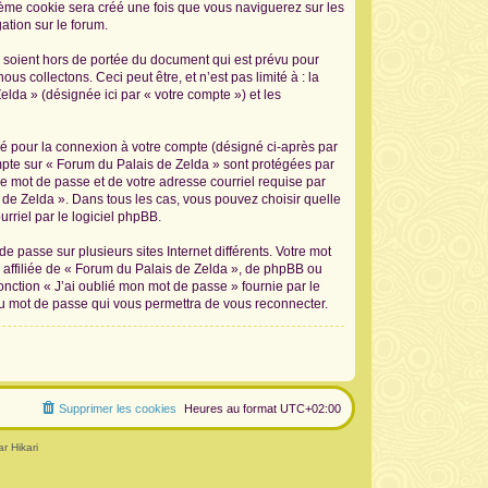
sième cookie sera créé une fois que vous naviguerez sur les
ation sur le forum.
 soient hors de portée du document qui est prévu pour
 collectons. Ceci peut être, et n’est pas limité à : la
elda » (désignée ici par « votre compte ») et les
sé pour la connexion à votre compte (désigné ci-après par
ompte sur « Forum du Palais de Zelda » sont protégées par
re mot de passe et de votre adresse courriel requise par
s de Zelda ». Dans tous les cas, vous pouvez choisir quelle
rriel par le logiciel phpBB.
 passe sur plusieurs sites Internet différents. Votre mot
affiliée de « Forum du Palais de Zelda », de phpBB ou
onction « J’ai oublié mon mot de passe » fournie par le
au mot de passe qui vous permettra de vous reconnecter.
Supprimer les cookies
Heures au format
UTC+02:00
r Hikari