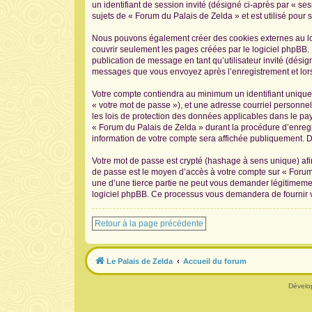
un identifiant de session invité (désigné ci-après par « s
sujets de « Forum du Palais de Zelda » et est utilisé pour s
Nous pouvons également créer des cookies externes au log
couvrir seulement les pages créées par le logiciel phpBB. 
publication de message en tant qu’utilisateur invité (désig
messages que vous envoyez après l’enregistrement et lors
Votre compte contiendra au minimum un identifiant unique 
« votre mot de passe »), et une adresse courriel personnel
les lois de protection des données applicables dans le pay
« Forum du Palais de Zelda » durant la procédure d’enregis
information de votre compte sera affichée publiquement. De
Votre mot de passe est crypté (hashage à sens unique) afin
de passe est le moyen d’accès à votre compte sur « Forum
une d’une tierce partie ne peut vous demander légitimement
logiciel phpBB. Ce processus vous demandera de fournir vo
Retour à la page précédente
Le Palais de Zelda
Accueil du forum
Dévelo