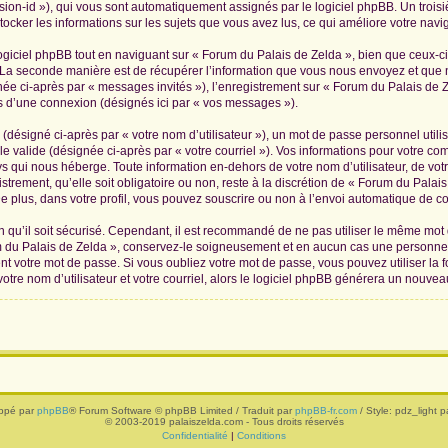
ession-id »), qui vous sont automatiquement assignés par le logiciel phpBB. Un troi
tocker les informations sur les sujets que vous avez lus, ce qui améliore votre navig
iciel phpBB tout en naviguant sur « Forum du Palais de Zelda », bien que ceux-ci
La seconde manière est de récupérer l’information que vous nous envoyez et que nous
née ci-après par « messages invités »), l’enregistrement sur « Forum du Palais de Z
 d’une connexion (désignés ici par « vos messages »).
(désigné ci-après par « votre nom d’utilisateur »), un mot de passe personnel utili
le valide (désignée ci-après par « votre courriel »). Vos informations pour votre c
s qui nous héberge. Toute information en-dehors de votre nom d’utilisateur, de vot
trement, qu’elle soit obligatoire ou non, reste à la discrétion de « Forum du Palai
 plus, dans votre profil, vous pouvez souscrire ou non à l’envoi automatique de cou
 qu’il soit sécurisé. Cependant, il est recommandé de ne pas utiliser le même mot de
 du Palais de Zelda », conservez-le soigneusement et en aucun cas une personne 
 votre mot de passe. Si vous oubliez votre mot de passe, vous pouvez utiliser la f
tre nom d’utilisateur et votre courriel, alors le logiciel phpBB générera un nouve
ppé par
phpBB
® Forum Software © phpBB Limited / Traduit par
phpBB-fr.com
/ Style: pdz_light pa
© 2003-2019 palaiszelda.com - Tous droits réservés
Confidentialité
|
Conditions