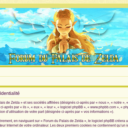
dentialité
is de Zelda » et ses sociétés affiliées (désignés ci-après par « nous », « notre », 
i-après par « ils », « eux », « leur », « logiciel phpBB », « www.phpbb.com », « p
on d’utilisation de votre part (désignée ci-après par « vos informations »).
rement, en naviguant sur « Forum du Palais de Zelda », le logiciel phpBB créera un 
eur Internet de votre ordinateur. Les deux premiers cookies ne contiennent qu’un iden