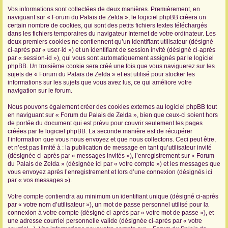
Vos informations sont collectées de deux manières. Premièrement, en
r
naviguant sur « Forum du Palais de Zelda », le logiciel phpBB créera un
certain nombre de cookies, qui sont des petits fichiers textes téléchargés
dans les fichiers temporaires du navigateur Internet de votre ordinateur. Les
deux premiers cookies ne contiennent qu’un identifiant utilisateur (désigné
ci-après par « user-id ») et un identifiant de session invité (désigné ci-après
par « session-id »), qui vous sont automatiquement assignés par le logiciel
phpBB. Un troisième cookie sera créé une fois que vous naviguerez sur les
sujets de « Forum du Palais de Zelda » et est utilisé pour stocker les
informations sur les sujets que vous avez lus, ce qui améliore votre
navigation sur le forum.
Nous pouvons également créer des cookies externes au logiciel phpBB tout
en naviguant sur « Forum du Palais de Zelda », bien que ceux-ci soient hors
de portée du document qui est prévu pour couvrir seulement les pages
créées par le logiciel phpBB. La seconde manière est de récupérer
l’information que vous nous envoyez et que nous collectons. Ceci peut être,
et n’est pas limité à : la publication de message en tant qu’utilisateur invité
(désignée ci-après par « messages invités »), l’enregistrement sur « Forum
du Palais de Zelda » (désignée ici par « votre compte ») et les messages que
vous envoyez après l’enregistrement et lors d’une connexion (désignés ici
par « vos messages »).
Votre compte contiendra au minimum un identifiant unique (désigné ci-après
par « votre nom d’utilisateur »), un mot de passe personnel utilisé pour la
connexion à votre compte (désigné ci-après par « votre mot de passe »), et
une adresse courriel personnelle valide (désignée ci-après par « votre