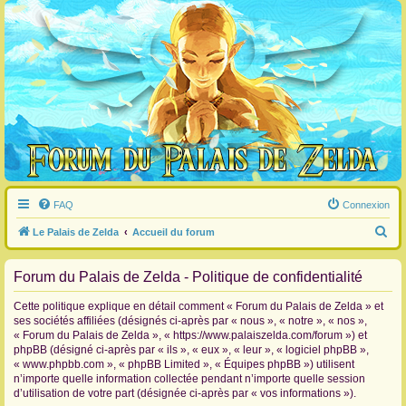
FAQ
Connexion
R
Le Palais de Zelda
Accueil du forum
e
Forum du Palais de Zelda - Politique de confidentialité
c
h
Cette politique explique en détail comment « Forum du Palais de Zelda » et
e
ses sociétés affiliées (désignés ci-après par « nous », « notre », « nos »,
« Forum du Palais de Zelda », « https://www.palaiszelda.com/forum ») et
r
phpBB (désigné ci-après par « ils », « eux », « leur », « logiciel phpBB »,
c
« www.phpbb.com », « phpBB Limited », « Équipes phpBB ») utilisent
n’importe quelle information collectée pendant n’importe quelle session
h
d’utilisation de votre part (désignée ci-après par « vos informations »).
e