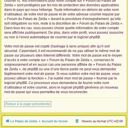
courriel »). Vos informations pour votre compte sur « Forum du Palais de
Zelda » sont protégées par les lois de protection des données applicables
dans le pays qui nous héberge. Toute information en-dehors de votre nom
d’utilisateur, de votre mot de passe et de votre adresse courriel requise par
« Forum du Palais de Zelda » durant la procédure d’enregistrement, qu’elle
soit obligatoire ou non, reste à la discrétion de « Forum du Palais de Zelda ».
Dans tous les cas, vous pouvez choisir quelle information de votre compte
sera affichée publiquement. De plus, dans votre profil, vous pouvez souscrire
ou non à l’envoi automatique de courriel par le logiciel phpBB.
Votre mot de passe est crypté (hashage à sens unique) afin qu’il soit
sécurisé. Cependant, il est recommandé de ne pas utiliser le même mot de
passe sur plusieurs sites Internet différents. Votre mot de passe est le moyen
d’accès à votre compte sur « Forum du Palais de Zelda », conservez-le
soigneusement et en aucun cas une personne affiliée de « Forum du Palais
de Zelda », de phpBB ou une d’une tierce partie ne peut vous demander
légitimement votre mot de passe. Si vous oubliez votre mot de passe, vous
pouvez utiliser la fonction « J’ai oublié mon mot de passe » fournie par le
logiciel phpBB. Ce processus vous demandera de fournir votre nom
d’utilisateur et votre courriel, alors le logiciel phpBB générera un nouveau
mot de passe qui vous permettra de vous reconnecter.
Retour à la page précédente
Le Palais de Zelda
Accueil du forum
Heures au format
UTC+02:00