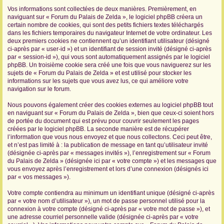
Vos informations sont collectées de deux manières. Premièrement, en
r
naviguant sur « Forum du Palais de Zelda », le logiciel phpBB créera un
certain nombre de cookies, qui sont des petits fichiers textes téléchargés
dans les fichiers temporaires du navigateur Internet de votre ordinateur. Les
deux premiers cookies ne contiennent qu’un identifiant utilisateur (désigné
ci-après par « user-id ») et un identifiant de session invité (désigné ci-après
par « session-id »), qui vous sont automatiquement assignés par le logiciel
phpBB. Un troisième cookie sera créé une fois que vous naviguerez sur les
sujets de « Forum du Palais de Zelda » et est utilisé pour stocker les
informations sur les sujets que vous avez lus, ce qui améliore votre
navigation sur le forum.
Nous pouvons également créer des cookies externes au logiciel phpBB tout
en naviguant sur « Forum du Palais de Zelda », bien que ceux-ci soient hors
de portée du document qui est prévu pour couvrir seulement les pages
créées par le logiciel phpBB. La seconde manière est de récupérer
l’information que vous nous envoyez et que nous collectons. Ceci peut être,
et n’est pas limité à : la publication de message en tant qu’utilisateur invité
(désignée ci-après par « messages invités »), l’enregistrement sur « Forum
du Palais de Zelda » (désignée ici par « votre compte ») et les messages que
vous envoyez après l’enregistrement et lors d’une connexion (désignés ici
par « vos messages »).
Votre compte contiendra au minimum un identifiant unique (désigné ci-après
par « votre nom d’utilisateur »), un mot de passe personnel utilisé pour la
connexion à votre compte (désigné ci-après par « votre mot de passe »), et
une adresse courriel personnelle valide (désignée ci-après par « votre