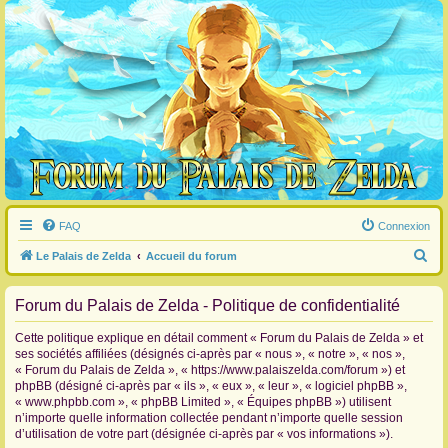
FAQ
Connexion
R
Le Palais de Zelda
Accueil du forum
e
Forum du Palais de Zelda - Politique de confidentialité
c
h
Cette politique explique en détail comment « Forum du Palais de Zelda » et
e
ses sociétés affiliées (désignés ci-après par « nous », « notre », « nos »,
« Forum du Palais de Zelda », « https://www.palaiszelda.com/forum ») et
r
phpBB (désigné ci-après par « ils », « eux », « leur », « logiciel phpBB »,
c
« www.phpbb.com », « phpBB Limited », « Équipes phpBB ») utilisent
n’importe quelle information collectée pendant n’importe quelle session
h
d’utilisation de votre part (désignée ci-après par « vos informations »).
e