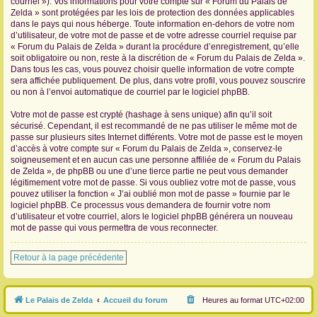
courriel »). Vos informations pour votre compte sur « Forum du Palais de
Zelda » sont protégées par les lois de protection des données applicables
dans le pays qui nous héberge. Toute information en-dehors de votre nom
d’utilisateur, de votre mot de passe et de votre adresse courriel requise par
« Forum du Palais de Zelda » durant la procédure d’enregistrement, qu’elle
soit obligatoire ou non, reste à la discrétion de « Forum du Palais de Zelda ».
Dans tous les cas, vous pouvez choisir quelle information de votre compte
sera affichée publiquement. De plus, dans votre profil, vous pouvez souscrire
ou non à l’envoi automatique de courriel par le logiciel phpBB.
Votre mot de passe est crypté (hashage à sens unique) afin qu’il soit
sécurisé. Cependant, il est recommandé de ne pas utiliser le même mot de
passe sur plusieurs sites Internet différents. Votre mot de passe est le moyen
d’accès à votre compte sur « Forum du Palais de Zelda », conservez-le
soigneusement et en aucun cas une personne affiliée de « Forum du Palais
de Zelda », de phpBB ou une d’une tierce partie ne peut vous demander
légitimement votre mot de passe. Si vous oubliez votre mot de passe, vous
pouvez utiliser la fonction « J’ai oublié mon mot de passe » fournie par le
logiciel phpBB. Ce processus vous demandera de fournir votre nom
d’utilisateur et votre courriel, alors le logiciel phpBB générera un nouveau
mot de passe qui vous permettra de vous reconnecter.
Retour à la page précédente
Le Palais de Zelda
Accueil du forum
Heures au format
UTC+02:00