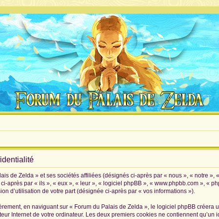
dentialité
is de Zelda » et ses sociétés affiliées (désignés ci-après par « nous », « notre », 
i-après par « ils », « eux », « leur », « logiciel phpBB », « www.phpbb.com », « p
on d’utilisation de votre part (désignée ci-après par « vos informations »).
rement, en naviguant sur « Forum du Palais de Zelda », le logiciel phpBB créera un 
eur Internet de votre ordinateur. Les deux premiers cookies ne contiennent qu’un iden