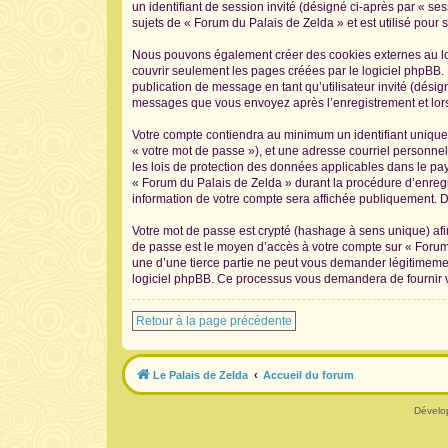
un identifiant de session invité (désigné ci-après par « s
sujets de « Forum du Palais de Zelda » et est utilisé pour s
Nous pouvons également créer des cookies externes au log
couvrir seulement les pages créées par le logiciel phpBB. 
publication de message en tant qu’utilisateur invité (désig
messages que vous envoyez après l’enregistrement et lors
Votre compte contiendra au minimum un identifiant unique 
« votre mot de passe »), et une adresse courriel personnel
les lois de protection des données applicables dans le pay
« Forum du Palais de Zelda » durant la procédure d’enregis
information de votre compte sera affichée publiquement. De
Votre mot de passe est crypté (hashage à sens unique) afin
de passe est le moyen d’accès à votre compte sur « Forum
une d’une tierce partie ne peut vous demander légitimement
logiciel phpBB. Ce processus vous demandera de fournir vo
Retour à la page précédente
Le Palais de Zelda
Accueil du forum
Dévelo