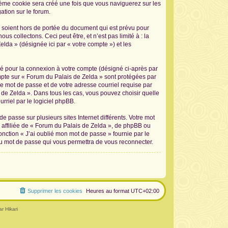
sième cookie sera créé une fois que vous naviguerez sur les
ation sur le forum.
 soient hors de portée du document qui est prévu pour
 collectons. Ceci peut être, et n’est pas limité à : la
elda » (désignée ici par « votre compte ») et les
sé pour la connexion à votre compte (désigné ci-après par
ompte sur « Forum du Palais de Zelda » sont protégées par
re mot de passe et de votre adresse courriel requise par
s de Zelda ». Dans tous les cas, vous pouvez choisir quelle
rriel par le logiciel phpBB.
 passe sur plusieurs sites Internet différents. Votre mot
affiliée de « Forum du Palais de Zelda », de phpBB ou
onction « J’ai oublié mon mot de passe » fournie par le
au mot de passe qui vous permettra de vous reconnecter.
Supprimer les cookies
Heures au format
UTC+02:00
r Hikari