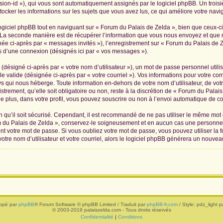
ession-id »), qui vous sont automatiquement assignés par le logiciel phpBB. Un troi
tocker les informations sur les sujets que vous avez lus, ce qui améliore votre navig
iciel phpBB tout en naviguant sur « Forum du Palais de Zelda », bien que ceux-ci
La seconde manière est de récupérer l’information que vous nous envoyez et que nous
née ci-après par « messages invités »), l’enregistrement sur « Forum du Palais de Z
 d’une connexion (désignés ici par « vos messages »).
(désigné ci-après par « votre nom d’utilisateur »), un mot de passe personnel utili
le valide (désignée ci-après par « votre courriel »). Vos informations pour votre c
s qui nous héberge. Toute information en-dehors de votre nom d’utilisateur, de vot
trement, qu’elle soit obligatoire ou non, reste à la discrétion de « Forum du Palai
 plus, dans votre profil, vous pouvez souscrire ou non à l’envoi automatique de cou
 qu’il soit sécurisé. Cependant, il est recommandé de ne pas utiliser le même mot de
 du Palais de Zelda », conservez-le soigneusement et en aucun cas une personne 
 votre mot de passe. Si vous oubliez votre mot de passe, vous pouvez utiliser la f
tre nom d’utilisateur et votre courriel, alors le logiciel phpBB générera un nouve
ppé par
phpBB
® Forum Software © phpBB Limited / Traduit par
phpBB-fr.com
/ Style: pdz_light pa
© 2003-2019 palaiszelda.com - Tous droits réservés
Confidentialité
|
Conditions