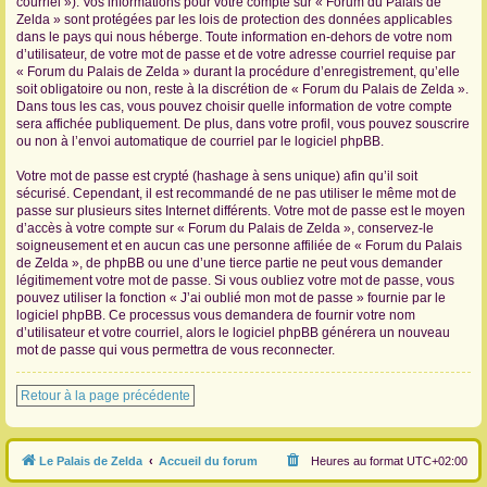
courriel »). Vos informations pour votre compte sur « Forum du Palais de
Zelda » sont protégées par les lois de protection des données applicables
dans le pays qui nous héberge. Toute information en-dehors de votre nom
d’utilisateur, de votre mot de passe et de votre adresse courriel requise par
« Forum du Palais de Zelda » durant la procédure d’enregistrement, qu’elle
soit obligatoire ou non, reste à la discrétion de « Forum du Palais de Zelda ».
Dans tous les cas, vous pouvez choisir quelle information de votre compte
sera affichée publiquement. De plus, dans votre profil, vous pouvez souscrire
ou non à l’envoi automatique de courriel par le logiciel phpBB.
Votre mot de passe est crypté (hashage à sens unique) afin qu’il soit
sécurisé. Cependant, il est recommandé de ne pas utiliser le même mot de
passe sur plusieurs sites Internet différents. Votre mot de passe est le moyen
d’accès à votre compte sur « Forum du Palais de Zelda », conservez-le
soigneusement et en aucun cas une personne affiliée de « Forum du Palais
de Zelda », de phpBB ou une d’une tierce partie ne peut vous demander
légitimement votre mot de passe. Si vous oubliez votre mot de passe, vous
pouvez utiliser la fonction « J’ai oublié mon mot de passe » fournie par le
logiciel phpBB. Ce processus vous demandera de fournir votre nom
d’utilisateur et votre courriel, alors le logiciel phpBB générera un nouveau
mot de passe qui vous permettra de vous reconnecter.
Retour à la page précédente
Le Palais de Zelda
Accueil du forum
Heures au format
UTC+02:00