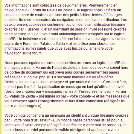
Vos informations sont collectées de deux manières. Premièrement, en
r
naviguant sur « Forum du Palais de Zelda », le logiciel phpBB créera un
certain nombre de cookies, qui sont des petits fichiers textes téléchargés
dans les fichiers temporaires du navigateur Internet de votre ordinateur. Les
deux premiers cookies ne contiennent qu’un identifiant utilisateur (désigné
ci-après par « user-id ») et un identifiant de session invité (désigné ci-après
par « session-id »), qui vous sont automatiquement assignés par le logiciel
phpBB. Un troisième cookie sera créé une fois que vous naviguerez sur les
sujets de « Forum du Palais de Zelda » et est utilisé pour stocker les
informations sur les sujets que vous avez lus, ce qui améliore votre
navigation sur le forum.
Nous pouvons également créer des cookies externes au logiciel phpBB tout
en naviguant sur « Forum du Palais de Zelda », bien que ceux-ci soient hors
de portée du document qui est prévu pour couvrir seulement les pages
créées par le logiciel phpBB. La seconde manière est de récupérer
l’information que vous nous envoyez et que nous collectons. Ceci peut être,
et n’est pas limité à : la publication de message en tant qu’utilisateur invité
(désignée ci-après par « messages invités »), l’enregistrement sur « Forum
du Palais de Zelda » (désignée ici par « votre compte ») et les messages que
vous envoyez après l’enregistrement et lors d’une connexion (désignés ici
par « vos messages »).
Votre compte contiendra au minimum un identifiant unique (désigné ci-après
par « votre nom d’utilisateur »), un mot de passe personnel utilisé pour la
connexion à votre compte (désigné ci-après par « votre mot de passe »), et
une adresse courriel personnelle valide (désignée ci-après par « votre