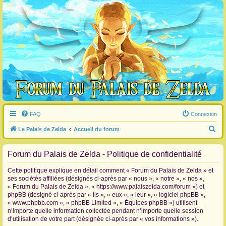
FAQ
Connexion
R
Le Palais de Zelda
Accueil du forum
e
Forum du Palais de Zelda - Politique de confidentialité
c
h
Cette politique explique en détail comment « Forum du Palais de Zelda » et
e
ses sociétés affiliées (désignés ci-après par « nous », « notre », « nos »,
« Forum du Palais de Zelda », « https://www.palaiszelda.com/forum ») et
r
phpBB (désigné ci-après par « ils », « eux », « leur », « logiciel phpBB »,
c
« www.phpbb.com », « phpBB Limited », « Équipes phpBB ») utilisent
n’importe quelle information collectée pendant n’importe quelle session
h
d’utilisation de votre part (désignée ci-après par « vos informations »).
e