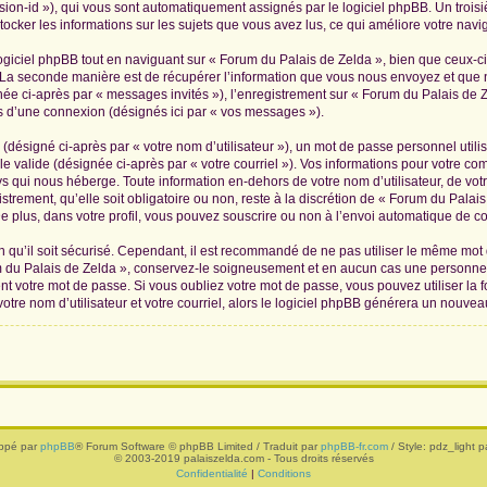
ession-id »), qui vous sont automatiquement assignés par le logiciel phpBB. Un troi
tocker les informations sur les sujets que vous avez lus, ce qui améliore votre navig
iciel phpBB tout en naviguant sur « Forum du Palais de Zelda », bien que ceux-ci
La seconde manière est de récupérer l’information que vous nous envoyez et que nous
née ci-après par « messages invités »), l’enregistrement sur « Forum du Palais de Z
 d’une connexion (désignés ici par « vos messages »).
(désigné ci-après par « votre nom d’utilisateur »), un mot de passe personnel utili
le valide (désignée ci-après par « votre courriel »). Vos informations pour votre c
s qui nous héberge. Toute information en-dehors de votre nom d’utilisateur, de vot
trement, qu’elle soit obligatoire ou non, reste à la discrétion de « Forum du Palai
 plus, dans votre profil, vous pouvez souscrire ou non à l’envoi automatique de cou
 qu’il soit sécurisé. Cependant, il est recommandé de ne pas utiliser le même mot de
 du Palais de Zelda », conservez-le soigneusement et en aucun cas une personne 
 votre mot de passe. Si vous oubliez votre mot de passe, vous pouvez utiliser la f
tre nom d’utilisateur et votre courriel, alors le logiciel phpBB générera un nouve
ppé par
phpBB
® Forum Software © phpBB Limited / Traduit par
phpBB-fr.com
/ Style: pdz_light pa
© 2003-2019 palaiszelda.com - Tous droits réservés
Confidentialité
|
Conditions