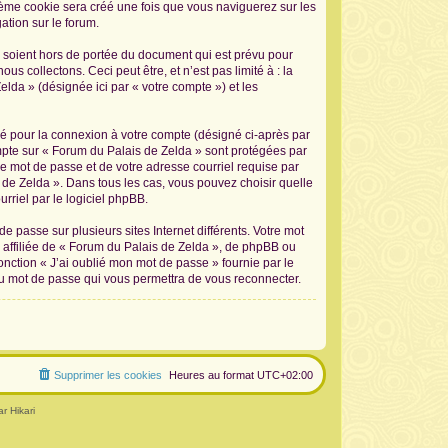
sième cookie sera créé une fois que vous naviguerez sur les
ation sur le forum.
 soient hors de portée du document qui est prévu pour
 collectons. Ceci peut être, et n’est pas limité à : la
elda » (désignée ici par « votre compte ») et les
sé pour la connexion à votre compte (désigné ci-après par
ompte sur « Forum du Palais de Zelda » sont protégées par
re mot de passe et de votre adresse courriel requise par
s de Zelda ». Dans tous les cas, vous pouvez choisir quelle
rriel par le logiciel phpBB.
 passe sur plusieurs sites Internet différents. Votre mot
affiliée de « Forum du Palais de Zelda », de phpBB ou
onction « J’ai oublié mon mot de passe » fournie par le
au mot de passe qui vous permettra de vous reconnecter.
Supprimer les cookies
Heures au format
UTC+02:00
r Hikari