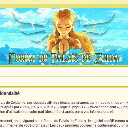
dentialité
is de Zelda » et ses sociétés affiliées (désignés ci-après par « nous », « notre », 
i-après par « ils », « eux », « leur », « logiciel phpBB », « www.phpbb.com », « p
on d’utilisation de votre part (désignée ci-après par « vos informations »).
rement, en naviguant sur « Forum du Palais de Zelda », le logiciel phpBB créera un 
eur Internet de votre ordinateur. Les deux premiers cookies ne contiennent qu’un iden