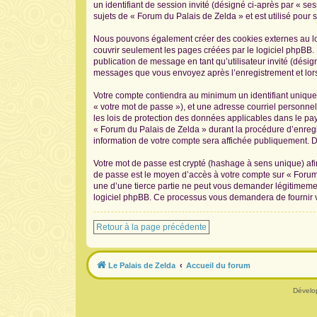
un identifiant de session invité (désigné ci-après par « s
sujets de « Forum du Palais de Zelda » et est utilisé pour s
Nous pouvons également créer des cookies externes au log
couvrir seulement les pages créées par le logiciel phpBB. 
publication de message en tant qu’utilisateur invité (désig
messages que vous envoyez après l’enregistrement et lors
Votre compte contiendra au minimum un identifiant unique 
« votre mot de passe »), et une adresse courriel personnel
les lois de protection des données applicables dans le pay
« Forum du Palais de Zelda » durant la procédure d’enregis
information de votre compte sera affichée publiquement. De
Votre mot de passe est crypté (hashage à sens unique) afin
de passe est le moyen d’accès à votre compte sur « Forum
une d’une tierce partie ne peut vous demander légitimement
logiciel phpBB. Ce processus vous demandera de fournir vo
Retour à la page précédente
Le Palais de Zelda
Accueil du forum
Dévelo