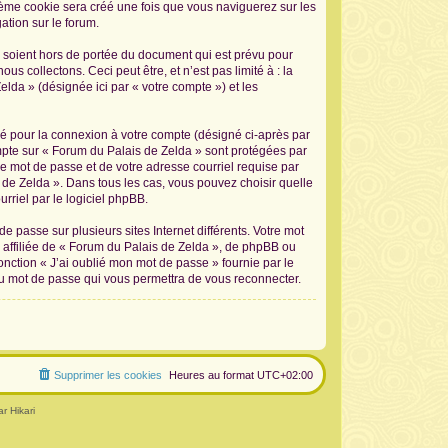
sième cookie sera créé une fois que vous naviguerez sur les
ation sur le forum.
 soient hors de portée du document qui est prévu pour
 collectons. Ceci peut être, et n’est pas limité à : la
elda » (désignée ici par « votre compte ») et les
sé pour la connexion à votre compte (désigné ci-après par
ompte sur « Forum du Palais de Zelda » sont protégées par
re mot de passe et de votre adresse courriel requise par
s de Zelda ». Dans tous les cas, vous pouvez choisir quelle
rriel par le logiciel phpBB.
 passe sur plusieurs sites Internet différents. Votre mot
affiliée de « Forum du Palais de Zelda », de phpBB ou
onction « J’ai oublié mon mot de passe » fournie par le
au mot de passe qui vous permettra de vous reconnecter.
Supprimer les cookies
Heures au format
UTC+02:00
r Hikari