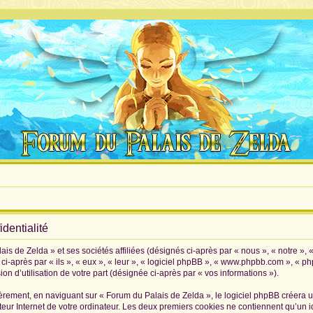
dentialité
is de Zelda » et ses sociétés affiliées (désignés ci-après par « nous », « notre », 
i-après par « ils », « eux », « leur », « logiciel phpBB », « www.phpbb.com », « p
on d’utilisation de votre part (désignée ci-après par « vos informations »).
rement, en naviguant sur « Forum du Palais de Zelda », le logiciel phpBB créera un 
eur Internet de votre ordinateur. Les deux premiers cookies ne contiennent qu’un iden