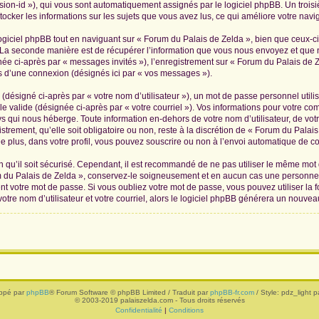
ession-id »), qui vous sont automatiquement assignés par le logiciel phpBB. Un troi
tocker les informations sur les sujets que vous avez lus, ce qui améliore votre navig
iciel phpBB tout en naviguant sur « Forum du Palais de Zelda », bien que ceux-ci
La seconde manière est de récupérer l’information que vous nous envoyez et que nous
née ci-après par « messages invités »), l’enregistrement sur « Forum du Palais de Z
 d’une connexion (désignés ici par « vos messages »).
(désigné ci-après par « votre nom d’utilisateur »), un mot de passe personnel utili
le valide (désignée ci-après par « votre courriel »). Vos informations pour votre c
s qui nous héberge. Toute information en-dehors de votre nom d’utilisateur, de vot
trement, qu’elle soit obligatoire ou non, reste à la discrétion de « Forum du Palai
 plus, dans votre profil, vous pouvez souscrire ou non à l’envoi automatique de cou
 qu’il soit sécurisé. Cependant, il est recommandé de ne pas utiliser le même mot de
 du Palais de Zelda », conservez-le soigneusement et en aucun cas une personne 
 votre mot de passe. Si vous oubliez votre mot de passe, vous pouvez utiliser la f
tre nom d’utilisateur et votre courriel, alors le logiciel phpBB générera un nouve
ppé par
phpBB
® Forum Software © phpBB Limited / Traduit par
phpBB-fr.com
/ Style: pdz_light pa
© 2003-2019 palaiszelda.com - Tous droits réservés
Confidentialité
|
Conditions