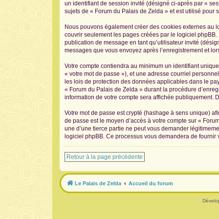
un identifiant de session invité (désigné ci-après par « s
sujets de « Forum du Palais de Zelda » et est utilisé pour s
Nous pouvons également créer des cookies externes au log
couvrir seulement les pages créées par le logiciel phpBB. 
publication de message en tant qu’utilisateur invité (désig
messages que vous envoyez après l’enregistrement et lors
Votre compte contiendra au minimum un identifiant unique 
« votre mot de passe »), et une adresse courriel personnel
les lois de protection des données applicables dans le pay
« Forum du Palais de Zelda » durant la procédure d’enregis
information de votre compte sera affichée publiquement. De
Votre mot de passe est crypté (hashage à sens unique) afin
de passe est le moyen d’accès à votre compte sur « Forum
une d’une tierce partie ne peut vous demander légitimement
logiciel phpBB. Ce processus vous demandera de fournir vo
Retour à la page précédente
Le Palais de Zelda
Accueil du forum
Dévelo