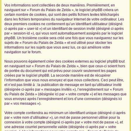
Vos informations sont collectées de deux manières. Premièrement, en
r
naviguant sur « Forum du Palais de Zelda », le logiciel phpBB créera un
certain nombre de cookies, qui sont des petits fichiers textes téléchargés
dans les fichiers temporaires du navigateur Internet de votre ordinateur. Les
deux premiers cookies ne contiennent qu’un identifiant utilisateur (désigné
ci-après par « user-id ») et un identifiant de session invité (désigné ci-après
par « session-id »), qui vous sont automatiquement assignés par le logiciel
phpBB. Un troisième cookie sera créé une fois que vous naviguerez sur les
sujets de « Forum du Palais de Zelda » et est utilisé pour stocker les
informations sur les sujets que vous avez lus, ce qui améliore votre
navigation sur le forum.
Nous pouvons également créer des cookies externes au logiciel phpBB tout
en naviguant sur « Forum du Palais de Zelda », bien que ceux-ci soient hors
de portée du document qui est prévu pour couvrir seulement les pages
créées par le logiciel phpBB. La seconde manière est de récupérer
l’information que vous nous envoyez et que nous collectons. Ceci peut être,
et n’est pas limité à : la publication de message en tant qu’utilisateur invité
(désignée ci-après par « messages invités »), l’enregistrement sur « Forum
du Palais de Zelda » (désignée ici par « votre compte ») et les messages que
vous envoyez après l’enregistrement et lors d’une connexion (désignés ici
par « vos messages »).
Votre compte contiendra au minimum un identifiant unique (désigné ci-après
par « votre nom d’utilisateur »), un mot de passe personnel utilisé pour la
connexion à votre compte (désigné ci-après par « votre mot de passe »), et
une adresse courriel personnelle valide (désignée ci-après par « votre