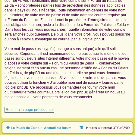
courriel »). Vos informations pour votre compte sur « Forum du Palais de
Zelda » sont protégées par les lois de protection des données applicables
dans le pays qui nous héberge. Toute information en-dehors de votre nom
d’utilisateur, de votre mot de passe et de votre adresse courriel requise par
« Forum du Palais de Zelda » durant la procédure d’enregistrement, qu’elle
soit obligatoire ou non, reste à la discrétion de « Forum du Palais de Zelda ».
Dans tous les cas, vous pouvez choisir quelle information de votre compte
sera affichée publiquement. De plus, dans votre profil, vous pouvez souscrire
ou non à l’envoi automatique de courriel par le logiciel phpBB.
Votre mot de passe est crypté (hashage à sens unique) afin qu’il soit
sécurisé. Cependant, il est recommandé de ne pas utiliser le même mot de
passe sur plusieurs sites Internet différents. Votre mot de passe est le moyen
d’accès à votre compte sur « Forum du Palais de Zelda », conservez-le
soigneusement et en aucun cas une personne affiliée de « Forum du Palais
de Zelda », de phpBB ou une d’une tierce partie ne peut vous demander
légitimement votre mot de passe. Si vous oubliez votre mot de passe, vous
pouvez utiliser la fonction « J’ai oublié mon mot de passe » fournie par le
logiciel phpBB. Ce processus vous demandera de fournir votre nom
d’utilisateur et votre courriel, alors le logiciel phpBB générera un nouveau
mot de passe qui vous permettra de vous reconnecter.
Retour à la page précédente
Le Palais de Zelda
Accueil du forum
Heures au format
UTC+02:00