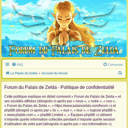
FAQ
Connexion
R
Le Palais de Zelda
Accueil du forum
e
Forum du Palais de Zelda - Politique de confidentialité
c
h
Cette politique explique en détail comment « Forum du Palais de Zelda » et
e
ses sociétés affiliées (désignés ci-après par « nous », « notre », « nos »,
« Forum du Palais de Zelda », « https://www.palaiszelda.com/forum ») et
r
phpBB (désigné ci-après par « ils », « eux », « leur », « logiciel phpBB »,
c
« www.phpbb.com », « phpBB Limited », « Équipes phpBB ») utilisent
n’importe quelle information collectée pendant n’importe quelle session
h
d’utilisation de votre part (désignée ci-après par « vos informations »).
e