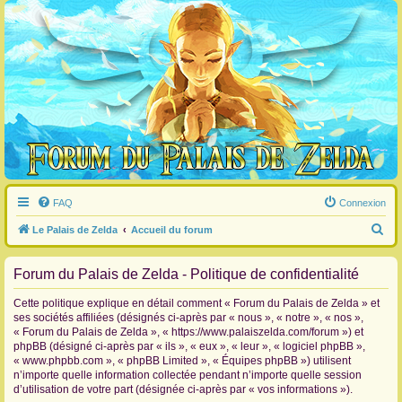
FAQ
Connexion
R
Le Palais de Zelda
Accueil du forum
e
Forum du Palais de Zelda - Politique de confidentialité
c
h
Cette politique explique en détail comment « Forum du Palais de Zelda » et
e
ses sociétés affiliées (désignés ci-après par « nous », « notre », « nos »,
« Forum du Palais de Zelda », « https://www.palaiszelda.com/forum ») et
r
phpBB (désigné ci-après par « ils », « eux », « leur », « logiciel phpBB »,
c
« www.phpbb.com », « phpBB Limited », « Équipes phpBB ») utilisent
n’importe quelle information collectée pendant n’importe quelle session
h
d’utilisation de votre part (désignée ci-après par « vos informations »).
e