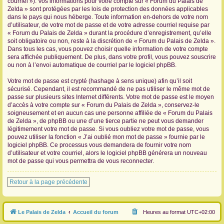
courriel »). Vos informations pour votre compte sur « Forum du Palais de
Zelda » sont protégées par les lois de protection des données applicables
dans le pays qui nous héberge. Toute information en-dehors de votre nom
d’utilisateur, de votre mot de passe et de votre adresse courriel requise par
« Forum du Palais de Zelda » durant la procédure d’enregistrement, qu’elle
soit obligatoire ou non, reste à la discrétion de « Forum du Palais de Zelda ».
Dans tous les cas, vous pouvez choisir quelle information de votre compte
sera affichée publiquement. De plus, dans votre profil, vous pouvez souscrire
ou non à l’envoi automatique de courriel par le logiciel phpBB.
Votre mot de passe est crypté (hashage à sens unique) afin qu’il soit
sécurisé. Cependant, il est recommandé de ne pas utiliser le même mot de
passe sur plusieurs sites Internet différents. Votre mot de passe est le moyen
d’accès à votre compte sur « Forum du Palais de Zelda », conservez-le
soigneusement et en aucun cas une personne affiliée de « Forum du Palais
de Zelda », de phpBB ou une d’une tierce partie ne peut vous demander
légitimement votre mot de passe. Si vous oubliez votre mot de passe, vous
pouvez utiliser la fonction « J’ai oublié mon mot de passe » fournie par le
logiciel phpBB. Ce processus vous demandera de fournir votre nom
d’utilisateur et votre courriel, alors le logiciel phpBB générera un nouveau
mot de passe qui vous permettra de vous reconnecter.
Retour à la page précédente
Le Palais de Zelda
Accueil du forum
Heures au format
UTC+02:00