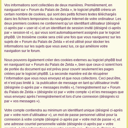
Vos informations sont collectées de deux manières. Premièrement, en
r
naviguant sur « Forum du Palais de Zelda », le logiciel phpBB créera un
certain nombre de cookies, qui sont des petits fichiers textes téléchargés
dans les fichiers temporaires du navigateur Internet de votre ordinateur. Les
deux premiers cookies ne contiennent qu’un identifiant utilisateur (désigné
ci-après par « user-id ») et un identifiant de session invité (désigné ci-après
par « session-id »), qui vous sont automatiquement assignés par le logiciel
phpBB. Un troisième cookie sera créé une fois que vous naviguerez sur les
sujets de « Forum du Palais de Zelda » et est utilisé pour stocker les
informations sur les sujets que vous avez lus, ce qui améliore votre
navigation sur le forum.
Nous pouvons également créer des cookies externes au logiciel phpBB tout
en naviguant sur « Forum du Palais de Zelda », bien que ceux-ci soient hors
de portée du document qui est prévu pour couvrir seulement les pages
créées par le logiciel phpBB. La seconde manière est de récupérer
l’information que vous nous envoyez et que nous collectons. Ceci peut être,
et n’est pas limité à : la publication de message en tant qu’utilisateur invité
(désignée ci-après par « messages invités »), l’enregistrement sur « Forum
du Palais de Zelda » (désignée ici par « votre compte ») et les messages que
vous envoyez après l’enregistrement et lors d’une connexion (désignés ici
par « vos messages »).
Votre compte contiendra au minimum un identifiant unique (désigné ci-après
par « votre nom d’utilisateur »), un mot de passe personnel utilisé pour la
connexion à votre compte (désigné ci-après par « votre mot de passe »), et
une adresse courriel personnelle valide (désignée ci-après par « votre