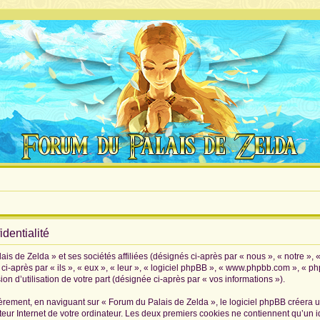
dentialité
is de Zelda » et ses sociétés affiliées (désignés ci-après par « nous », « notre », 
i-après par « ils », « eux », « leur », « logiciel phpBB », « www.phpbb.com », « p
on d’utilisation de votre part (désignée ci-après par « vos informations »).
rement, en naviguant sur « Forum du Palais de Zelda », le logiciel phpBB créera un 
eur Internet de votre ordinateur. Les deux premiers cookies ne contiennent qu’un iden