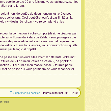
sième cookie sera créé une fois que vous naviguerez sur les
ation sur le forum.
 soient hors de portée du document qui est prévu pour
 collectons. Ceci peut être, et n’est pas limité à : la
elda » (désignée ici par « votre compte ») et les
sé pour la connexion à votre compte (désigné ci-après par
ompte sur « Forum du Palais de Zelda » sont protégées par
re mot de passe et de votre adresse courriel requise par
s de Zelda ». Dans tous les cas, vous pouvez choisir quelle
rriel par le logiciel phpBB.
 passe sur plusieurs sites Internet différents. Votre mot
affiliée de « Forum du Palais de Zelda », de phpBB ou
onction « J’ai oublié mon mot de passe » fournie par le
au mot de passe qui vous permettra de vous reconnecter.
Supprimer les cookies
Heures au format
UTC+02:00
r Hikari