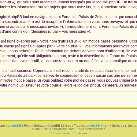
ession-id »), qui vous sont automatiquement assignés par le logiciel phpBB. Un troi
tocker les informations sur les sujets que vous avez lus, ce qui améliore votre navig
iciel phpBB tout en naviguant sur « Forum du Palais de Zelda », bien que ceux-ci
La seconde manière est de récupérer l’information que vous nous envoyez et que nous
née ci-après par « messages invités »), l’enregistrement sur « Forum du Palais de Z
 d’une connexion (désignés ici par « vos messages »).
(désigné ci-après par « votre nom d’utilisateur »), un mot de passe personnel utili
le valide (désignée ci-après par « votre courriel »). Vos informations pour votre c
s qui nous héberge. Toute information en-dehors de votre nom d’utilisateur, de vot
trement, qu’elle soit obligatoire ou non, reste à la discrétion de « Forum du Palai
 plus, dans votre profil, vous pouvez souscrire ou non à l’envoi automatique de cou
 qu’il soit sécurisé. Cependant, il est recommandé de ne pas utiliser le même mot de
 du Palais de Zelda », conservez-le soigneusement et en aucun cas une personne 
 votre mot de passe. Si vous oubliez votre mot de passe, vous pouvez utiliser la f
tre nom d’utilisateur et votre courriel, alors le logiciel phpBB générera un nouve
ppé par
phpBB
® Forum Software © phpBB Limited / Traduit par
phpBB-fr.com
/ Style: pdz_light pa
© 2003-2019 palaiszelda.com - Tous droits réservés
Confidentialité
|
Conditions