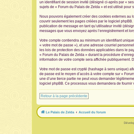
un identifiant de session invité (désigné ci-après par « s
sujets de « Forum du Palais de Zelda » et est utilisé pour s
Nous pouvons également créer des cookies externes au log
couvrir seulement les pages créées par le logiciel phpBB. 
publication de message en tant qu’utilisateur invité (désig
messages que vous envoyez après l’enregistrement et lors
Votre compte contiendra au minimum un identifiant unique 
« votre mot de passe »), et une adresse courriel personnel
les lois de protection des données applicables dans le pay
« Forum du Palais de Zelda » durant la procédure d’enregis
information de votre compte sera affichée publiquement. De
Votre mot de passe est crypté (hashage à sens unique) afin
de passe est le moyen d’accès à votre compte sur « Forum
une d’une tierce partie ne peut vous demander légitimement
logiciel phpBB. Ce processus vous demandera de fournir vo
Retour à la page précédente
Le Palais de Zelda
Accueil du forum
Dévelo